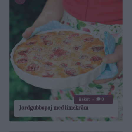
Bakat
0
Jordgubbs­paj med limekräm