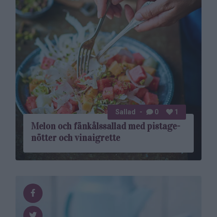
Sallad
0
1
Melon och fänkåls­sallad med pistage­
nötter och vinaigrette