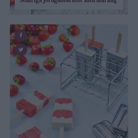
Somriga jordgubbsrutor med maräng