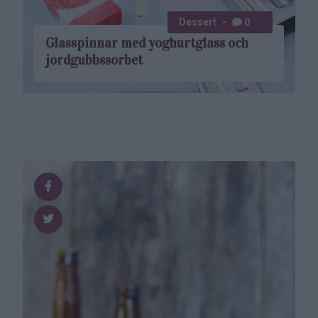
Dessert
0
Glasspinnar med yoghurt­glass och
jordgubbs­sorbet