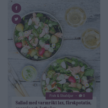
Fisk & Skaldjur
0
Sallad med varm­rökt lax, färsk­potatis,