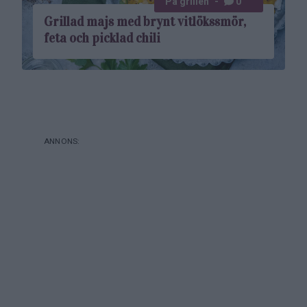
På grillen
0
Grillad majs med brynt vitlöks­smör,
feta och picklad chili