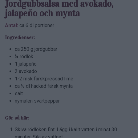
Jordgubb­salsa med avokado,
jalapeño och mynta
Antal:
ca 6 dl portioner
Ingredienser:
ca 250 g jordgubbar
¼ rödlök
1 jalapeño
2 avokado
1-2 msk färskpressad lime
ca ½ dl hackad färsk mynta
salt
nymalen svartpeppar
Gör så här:
Skiva rödlöken fint. Lägg i kallt vatten i minst 30
minuter. Sila av vattnet.