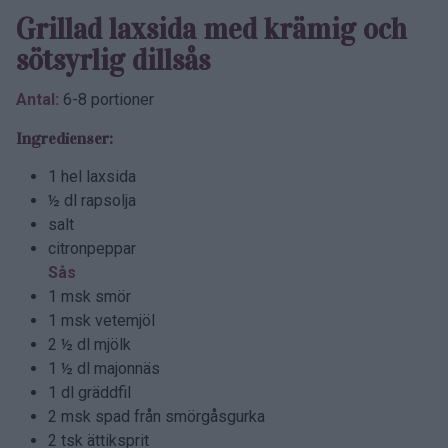
Grillad laxsida med krämig och
söt­syrlig dillsås
Antal:
6-8 portioner
Ingredienser:
1 hel laxsida
½ dl rapsolja
salt
citronpeppar
Sås
1 msk smör
1 msk vetemjöl
2 ½ dl mjölk
1 ½ dl majonnäs
1 dl gräddfil
2 msk spad från smörgåsgurka
2 tsk ättiksprit