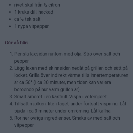
rivet skal från ½ citron
1 kruka dill, hackad
ca ½ tsk salt
1 nypa vitpeppar
Gör så här:
Pensla laxsidan runtom med olja. Strö över salt och
peppar
Lägg laxen med skinnsidan nedåt på grillen och sätt på
locket. Grilla över indirekt värme tills innertemperaturen
är ca 56° (i ca 30 minuter, men tiden kan variera
beroende på hur varm grillen är)
Smält smöret i en kastrull. Vispa i vetemjölet
Tillsätt mjölken, lite i taget, under fortsatt vispning. Låt
sjuda i ca 3 minuter under omrörning. Låt kallna
Rör ner övriga ingredienser. Smaka av med salt och
vitpeppar