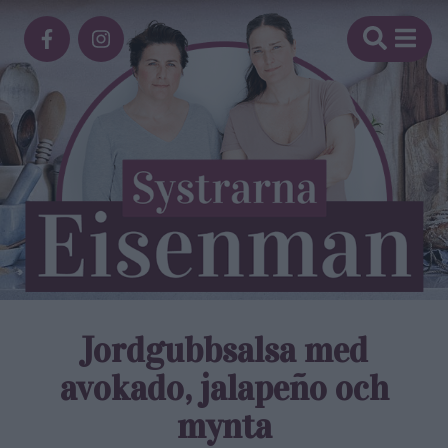
Jordgubb­salsa med
avokado, jalapeño och
mynta