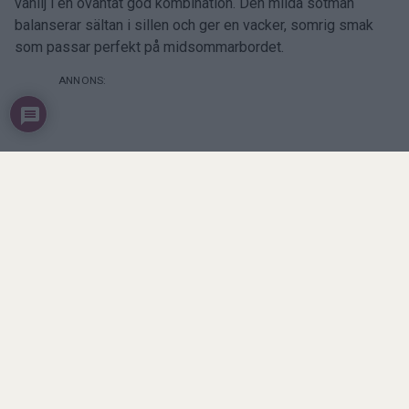
vanilj i en oväntat god kombination. Den milda sötman
balanserar sältan i sillen och ger en vacker, somrig smak
som passar perfekt på midsommarbordet.