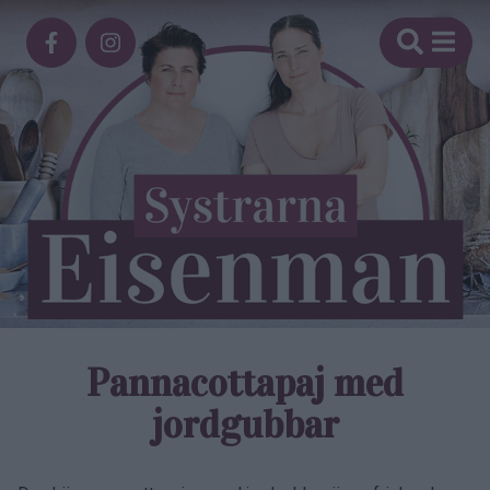
Pannacotta­paj med
jordgubbar