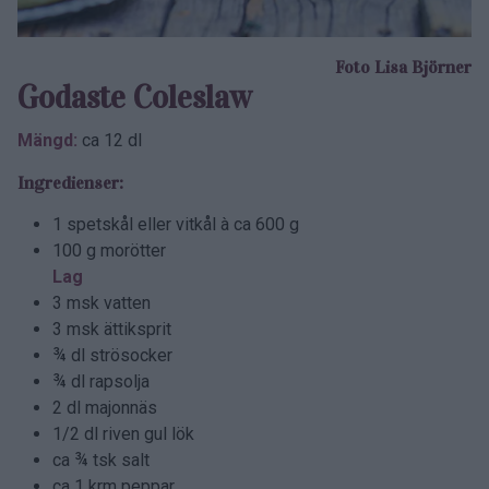
Foto Lisa Björner
Godaste Coleslaw
Mängd:
ca 12 dl
Ingredienser:
1 spetskål eller vitkål à ca 600 g
100 g morötter
Lag
3 msk vatten
3 msk ättiksprit
¾ dl strösocker
¾ dl rapsolja
2 dl majonnäs
1/2 dl riven gul lök
ca ¾ tsk salt
ca 1 krm peppar