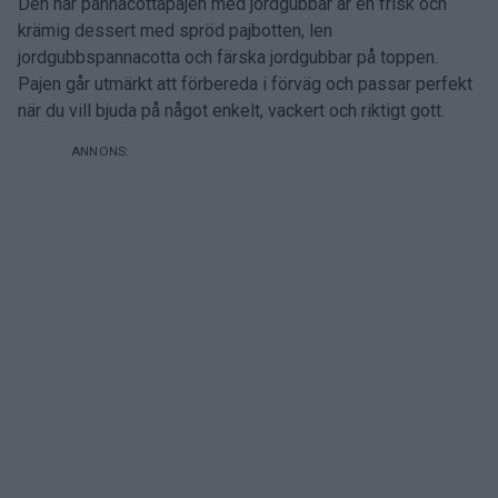
Den här pannacottapajen med jordgubbar är en frisk och
krämig dessert med spröd pajbotten, len
jordgubbspannacotta och färska jordgubbar på toppen.
Pajen går utmärkt att förbereda i förväg och passar perfekt
när du vill bjuda på något enkelt, vackert och riktigt gott.