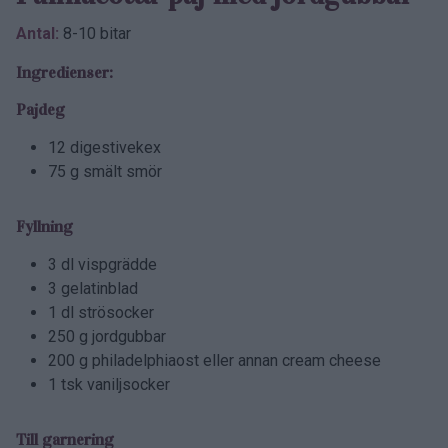
Antal:
8-10 bitar
Ingredienser:
Pajdeg
12 digestivekex
75 g smält smör
Fyllning
3 dl vispgrädde
3 gelatinblad
1 dl strösocker
250 g jordgubbar
200 g philadelphiaost eller annan cream cheese
1 tsk vaniljsocker
Till garnering