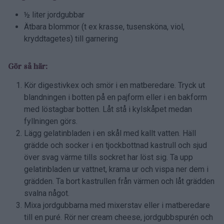
½ liter jordgubbar
Ätbara blommor (t ex krasse, tusensköna, viol,
kryddtagetes) till garnering
Gör så här:
Kör digestivkex och smör i en matberedare. Tryck ut
blandningen i botten på en pajform eller i en bakform
med löstagbar botten. Låt stå i kylskåpet medan
fyllningen görs.
Lägg gelatinbladen i en skål med kallt vatten. Häll
grädde och socker i en tjockbottnad kastrull och sjud
över svag värme tills sockret har löst sig. Ta upp
gelatinbladen ur vattnet, krama ur och vispa ner dem i
grädden. Ta bort kastrullen från värmen och låt grädden
svalna något.
Mixa jordgubbarna med mixerstav eller i matberedare
till en puré. Rör ner cream cheese, jordgubbspurén och