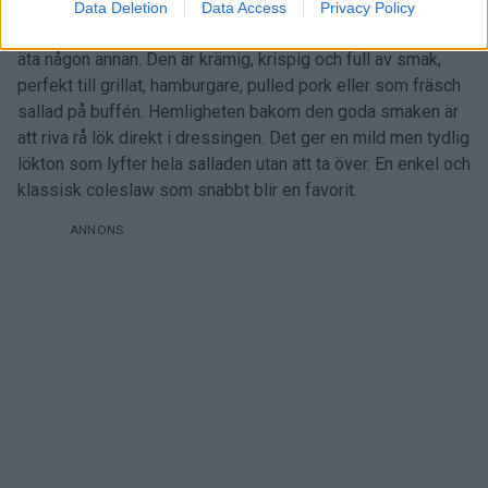
Data Deletion
Data Access
Privacy Policy
Efter du har smakat denna
coleslaw
kommer du aldrig vilja
äta någon annan. Den är krämig, krispig och full av smak,
perfekt till grillat, hamburgare, pulled pork eller som fräsch
sallad på buffén. Hemligheten bakom den goda smaken är
att riva rå lök direkt i dressingen. Det ger en mild men tydlig
lökton som lyfter hela salladen utan att ta över. En enkel och
klassisk coleslaw som snabbt blir en favorit.