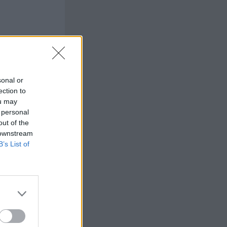
sonal or
ection to
ou may
 personal
out of the
 downstream
B’s List of