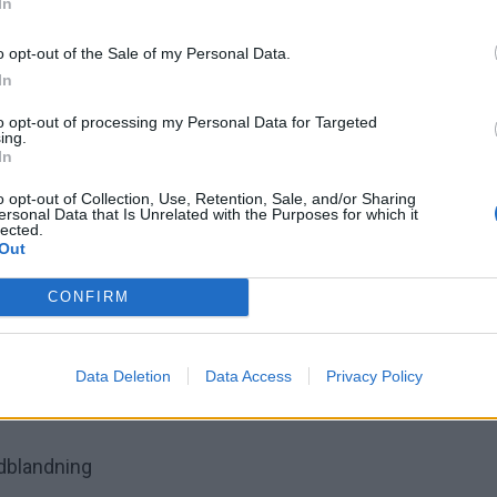
In
o opt-out of the Sale of my Personal Data.
In
to opt-out of processing my Personal Data for Targeted
ing.
Foto Lisa Björner
In
med Jamaikansk jerk-
o opt-out of Collection, Use, Retention, Sale, and/or Sharing
ersonal Data that Is Unrelated with the Purposes for which it
lected.
 rostad kokos
Out
CONFIRM
Data Deletion
Data Access
Privacy Policy
ddblandning