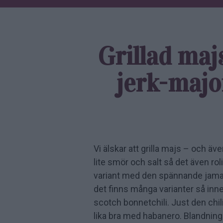
Grillad ma
jerk-majo
Vi älskar att grilla majs – och äv
lite smör och salt så det även rolig
variant med den spännande jamai
det finns många varianter så inn
scotch bonnet­chili. Just den chil
lika bra med habanero. Blandninge