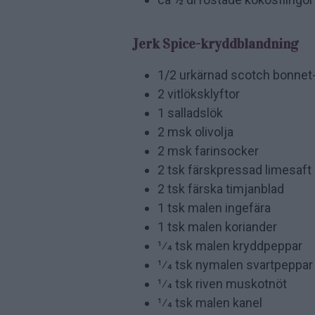
Jerk Spice-kryddblandning
1/2 urkärnad scotch bonnet-c
2 vitlöksklyftor
1 salladslök
2 msk olivolja
2 msk farinsocker
2 tsk färskpressad limesaft
2 tsk färska timjanblad
1 tsk malen ingefära
1 tsk malen koriander
1⁄4 tsk malen kryddpeppar
1⁄4 tsk nymalen svartpeppar
1⁄4 tsk riven muskotnöt
1⁄4 tsk malen kanel