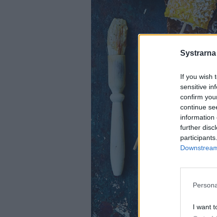
Systrarna
If you wish 
sensitive in
confirm you
continue se
information 
further disc
participants
Downstream 
Persona
I want t