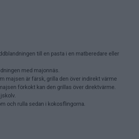
ryddblandningen till en pasta i en matberedare eller
andningen med majonnäs.
m majsen är färsk, grilla den över indirekt värme
 majsen förkokt kan den grillas över direktvärme.
ajskolv.
 och rulla sedan i kokosflingorna.