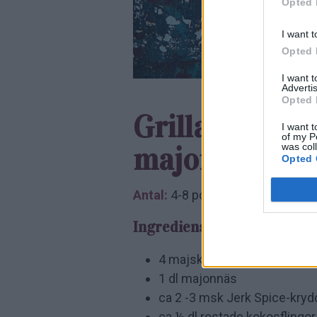
Opted 
I want t
Opted 
I want 
Advertis
Opted 
Grillad majs 
I want t
of my P
was col
majonnäs och
Opted 
Antal:
4-8 portioner
Ingredienser:
4 majskolvar
1 dl majonnäs
ca 2 -3 msk Jerk Spice-kry
ca ½ dl rostade kokosflingor