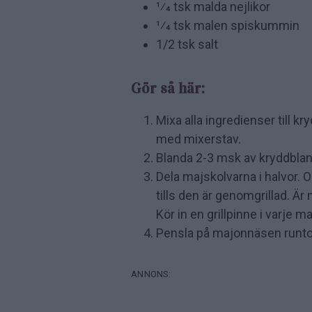
1⁄4 tsk malda nejlikor
1⁄4 tsk malen spiskummin
1/2 tsk salt
Gör så här:
Mixa alla ingredienser till k
med mixerstav.
Blanda 2-3 msk av kryddbl
Dela majskolvarna i halvor. O
tills den är genomgrillad. Är
Kör in en grillpinne i varje m
Pensla på majonnäsen runtom