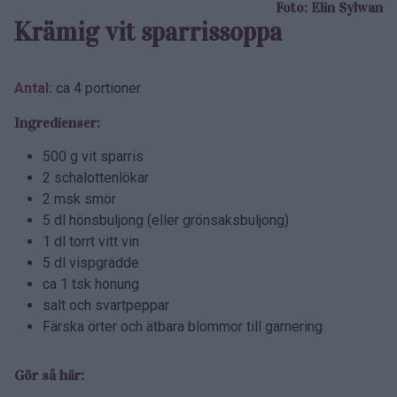
Foto: Elin Sylwan
Krämig vit sparrissoppa
Antal:
ca 4 portioner
Ingredienser:
500 g vit sparris
2 schalottenlökar
2 msk smör
5 dl hönsbuljong (eller grönsaksbuljong)
1 dl torrt vitt vin
5 dl vispgrädde
ca 1 tsk honung
salt och svartpeppar
Färska örter och ätbara blommor till garnering
Gör så här: