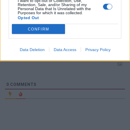
I want to opt-out of Collection, Use,
Retention, Sale, and/or Sharing of my
Personal Data that Is Unrelated with the
Purposes for which it was collected.
Opted Out
CONFIRM
Prenumerera
Logga in
Data Deletion
Data Access
Privacy Policy
0
COMMENTS