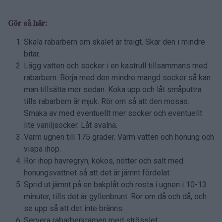
Gör så här:
Skala rabarbern om skalet är träigt. Skär den i mindre
bitar.
Lägg vatten och socker i en kastrull tillsammans med
rabarbern. Börja med den mindre mängd socker så kan
man tillsätta mer sedan. Koka upp och låt småputtra
tills rabarbern är mjuk. Rör om så att den mosas.
Smaka av med eventuellt mer socker och eventuellt
lite vaniljsocker. Låt svalna.
Värm ugnen till 175 grader. Värm vatten och honung och
vispa ihop.
Rör ihop havregryn, kokos, nötter och salt med
honungsvattnet så att det är jämnt fördelat.
Sprid ut jämnt på en bakplåt och rosta i ugnen i 10-13
minuter, tills det är gyllenbrunt. Rör om då och då, och
se upp så att det inte bränns.
Servera rabarberkrämen med strösslet.