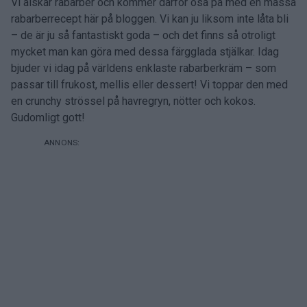
Vi älskar rabarber och kommer därför ösa på med en massa
rabarberrecept här på bloggen. Vi kan ju liksom inte låta bli
– de är ju så fantastiskt goda – och det finns så otroligt
mycket man kan göra med dessa färgglada stjälkar. Idag
bjuder vi idag på världens enklaste rabarberkräm – som
passar till frukost, mellis eller dessert! Vi toppar den med
en crunchy strössel på havregryn, nötter och kokos.
Gudomligt gott!