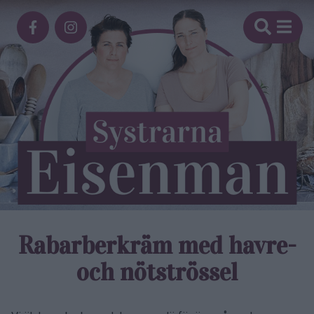
Rabarber­kräm med havre-
och nötströssel