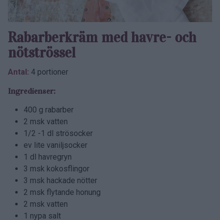
Rabarber­kräm med havre- och
nötströssel
Antal:
4 portioner
Ingredienser:
400 g rabarber
2 msk vatten
1/2 -1 dl strösocker
ev lite vaniljsocker
1 dl havregryn
3 msk kokosflingor
3 msk hackade nötter
2 msk flytande honung
2 msk vatten
1 nypa salt