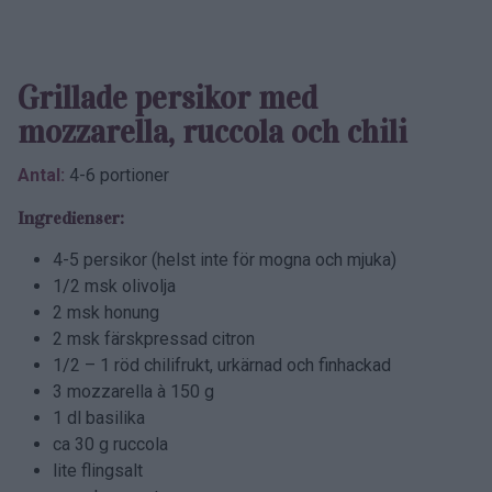
Grillade persikor med
mozzarella, ruccola och chili
Antal:
4-6 portioner
Ingredienser:
4-5 persikor (helst inte för mogna och mjuka)
1/2 msk olivolja
2 msk honung
2 msk färskpressad citron
1/2 – 1 röd chilifrukt, urkärnad och finhackad
3 mozzarella à 150 g
1 dl basilika
ca 30 g ruccola
lite flingsalt