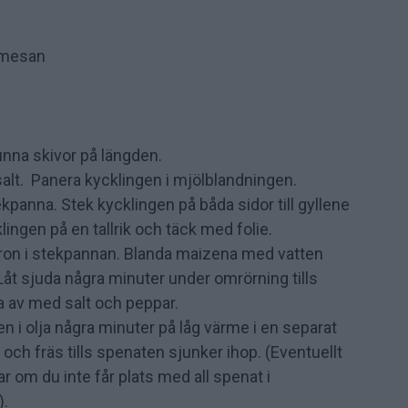
armesan
 tunna skivor på längden.
alt. Panera kycklingen i mjölblandningen.
kpanna. Stek kycklingen på båda sidor till gyllene
ngen på en tallrik och täck med folie.
itron i stekpannan. Blanda maizena med vatten
Låt sjuda några minuter under omrörning tills
a av med salt och peppar.
n i olja några minuter på låg värme i en separat
och fräs tills spenaten sjunker ihop. (Eventuellt
r om du inte får plats med all spenat i
).