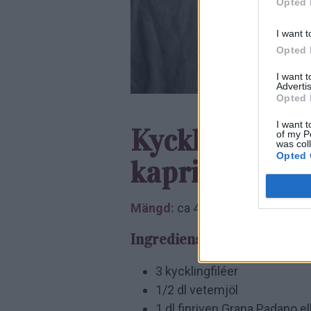
Opted 
I want t
Opted 
I want 
Advertis
Opted 
I want t
Kyckling picc
of my P
was col
Opted 
kapris samt s
Mängd:
ca 4 personer
Ingredienser:
3 kycklingfiléer
1/2 dl vetemjöl
1 dl finriven Grana Padano e