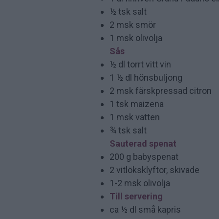
½ tsk salt
2 msk smör
1 msk olivolja
Sås
½ dl torrt vitt vin
1 ½ dl hönsbuljong
2 msk färskpressad citron
1 tsk maizena
1 msk vatten
¾ tsk salt
Sauterad spenat
200 g babyspenat
2 vitlöksklyftor, skivade
1-2 msk olivolja
Till servering
ca ½ dl små kapris