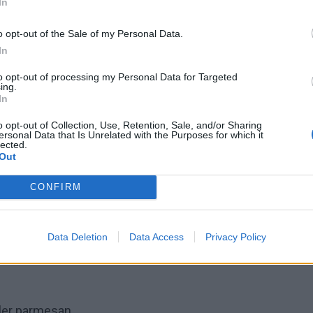
In
o opt-out of the Sale of my Personal Data.
In
to opt-out of processing my Personal Data for Targeted
ing.
In
Foto Lisa Björner
o opt-out of Collection, Use, Retention, Sale, and/or Sharing
ata med citron och
ersonal Data that Is Unrelated with the Purposes for which it
lected.
Out
auterad spenat
CONFIRM
Data Deletion
Data Access
Privacy Policy
ller parmesan