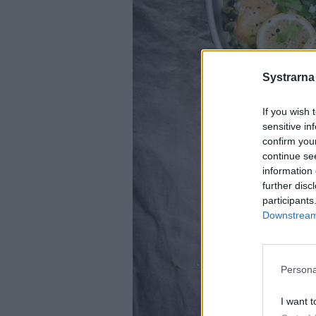
Systrarna
If you wish 
sensitive in
confirm you
continue se
information 
further disc
participants
Downstream 
Persona
I want t