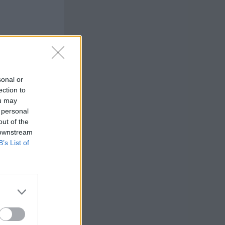
sonal or
ection to
ou may
 personal
out of the
 downstream
B’s List of