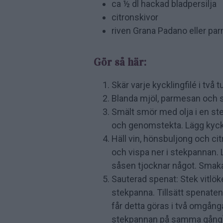
ca ½ dl hackad bladpersilja
citronskivor
riven Grana Padano eller p
Gör så här:
Skär varje kycklingfilé i två
Blanda mjöl, parmesan och s
Smält smör med olja i en ste
och genomstekta. Lägg kyckli
Häll vin, hönsbuljong och c
och vispa ner i stekpannan. 
såsen tjocknar något. Smak
Sauterad spenat: Stek vitlöke
stekpanna. Tillsätt spenaten 
får detta göras i två omgånga
stekpannan på samma gång