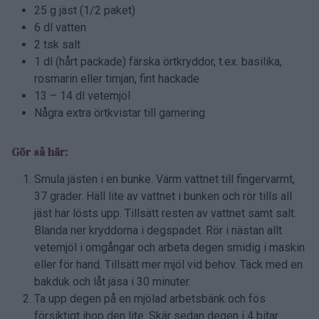
25 g jäst (1/2 paket)
6 dl vatten
2 tsk salt
1 dl (hårt packade) färska örtkryddor, t.ex. basilika,
rosmarin eller timjan, fint hackade
13 – 14 dl vetemjöl
Några extra örtkvistar till garnering
Gör så här:
Smula jästen i en bunke. Värm vattnet till fingervarmt,
37 grader. Häll lite av vattnet i bunken och rör tills all
jäst har lösts upp. Tillsätt resten av vattnet samt salt.
Blanda ner kryddorna i degspadet. Rör i nästan allt
vetemjöl i omgångar och arbeta degen smidig i maskin
eller för hand. Tillsätt mer mjöl vid behov. Täck med en
bakduk och låt jäsa i 30 minuter.
Ta upp degen på en mjölad arbetsbänk och fös
försiktigt ihop den lite. Skär sedan degen i 4 bitar.