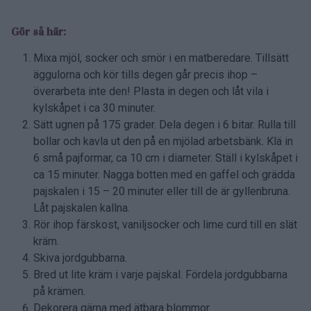
Gör så här:
Mixa mjöl, socker och smör i en matberedare. Tillsätt
äggulorna och kör tills degen går precis ihop –
överarbeta inte den! Plasta in degen och låt vila i
kylskåpet i ca 30 minuter.
Sätt ugnen på 175 grader. Dela degen i 6 bitar. Rulla till
bollar och kavla ut den på en mjölad arbetsbänk. Klä in
6 små pajformar, ca 10 cm i diameter. Ställ i kylskåpet i
ca 15 minuter. Nagga botten med en gaffel och grädda
pajskalen i 15 – 20 minuter eller till de är gyllenbruna.
Låt pajskalen kallna.
Rör ihop färskost, vaniljsocker och lime curd till en slät
kräm.
Skiva jordgubbarna.
Bred ut lite kräm i varje pajskal. Fördela jordgubbarna
på krämen.
Dekorera gärna med ätbara blommor.