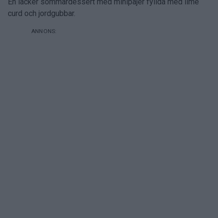
En läcker sommardessert med minipajer fyllda med lime
curd och jordgubbar.