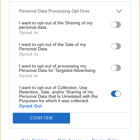
0
COMMENTS
Personal Data Processing Opt Outs
I want to opt-out of the Sharing of my
personal data.
Opted In
I want to opt-out of the Sale of my
Personal Data.
Opted In
I want to opt-out of processing my
Personal Data for Targeted Advertising.
Opted In
I want to opt-out of Collection, Use,
Retention, Sale, and/or Sharing of my
Personal Data that Is Unrelated with the
Ört­baguetter
Purposes for which it was collected.
Opted Out
CONFIRM
Idag bjuder vi på ett (relativt) snabbgjort recept på baguette
– gjord på jäst. Den tar bara ca 2 timmar att göra jämfört
med surdegsbaguetter som tar flera dagar. Även om vi