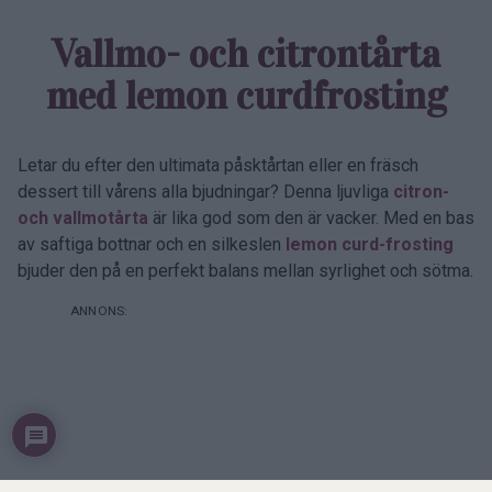
Vallmo- och citrontårta
med lemon curd­frosting
Letar du efter den ultimata påsktårtan eller en fräsch
dessert till vårens alla bjudningar? Denna ljuvliga
citron-
och vallmotårta
är lika god som den är vacker. Med en bas
av saftiga bottnar och en silkeslen
lemon curd-frosting
bjuder den på en perfekt balans mellan syrlighet och sötma.