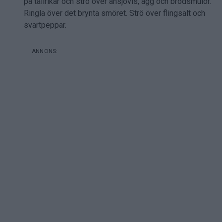
på tallrikar och strö över ansjovis, ägg och brödsmulor.
Ringla över det brynta smöret. Strö över flingsalt och
svartpeppar.