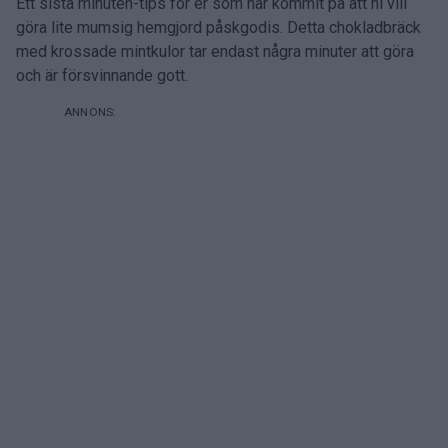
Ett sista minuten-tips för er som har kommit på att ni vill
göra lite mumsig hemgjord påskgodis. Detta chokladbräck
med krossade mintkulor tar endast några minuter att göra
och är försvinnande gott.