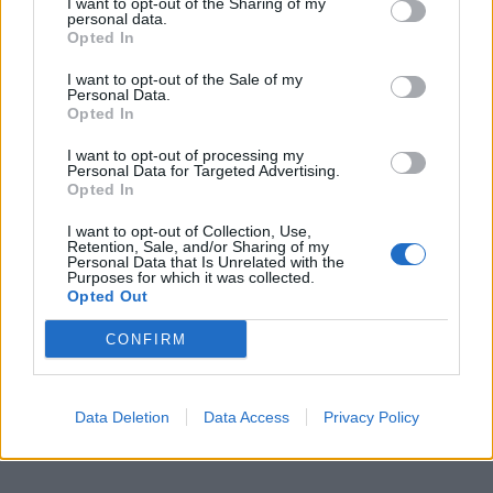
I want to opt-out of the Sharing of my
Grillad sparris med ägg,
personal data.
Opted In
ansjovis, rostad kavring
I want to opt-out of the Sale of my
och brynt smör
Personal Data.
Opted In
I want to opt-out of processing my
Personal Data for Targeted Advertising.
En läcker och smakrik rätt med grillad sparris, hackat ägg,
Opted In
ansjovis, rostad kavring och brynt smör.
I want to opt-out of Collection, Use,
Retention, Sale, and/or Sharing of my
Personal Data that Is Unrelated with the
Purposes for which it was collected.
Opted Out
CONFIRM
Data Deletion
Data Access
Privacy Policy