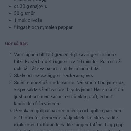
ca 30 g ansjovis
50 g smör
1 msk olivolja
flingsalt och nymalen peppar
Gör så här:
Värm ugnen till 150 grader. Bryt kavringen i mindre
bitar. Rosta brödet i ugnen i ca 10 minuter. Rör om då
och då. Låt svalna och smula i mindre bitar.
Skala och hacka äggen. Hacka ansjovis.
Smält smöret på medelvärme. När smöret börjar sjuda,
vispa sakta så att smöret brynts jämnt. När smöret blir
ljusbrunt och man känner en nötaktig doft, ta bort
kastrullen från värmen.
Pensla en grillpanna med olivolja och grilla sparrisen i
5-10 minuter, beroende på tjocklek. De ska vara lite
mjuka men fortfarande ha lite tuggmotstånd. Lägg upp