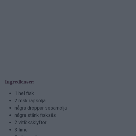
Ingredienser:
1 hel fisk
2 msk rapsolja
några droppar sesamolja
några stänk fisksås
2 vitlöksklyftor
3 lime