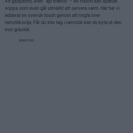
Vit gazpacho, eller ”ajo blanco” – en fräsch kall spansk
soppa som även går utmärkt att servera varm. Här har vi
adderat en svensk touch genom att ringla över
ramslöksolja. Får du inte tag i ramslök kan du byta ut den
mot gräslök.