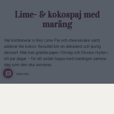
Lime- & kokospaj med
maräng
Här kombinerar vi Key Lime Pie och cheesecake samt
adderar lite kokos. Resultat blir en dekadent och ljuvlig
dessert. Man kan grädda pajen i förväg och förvara i kylen i
ett par dagar – för att sedan toppa med marängen samma
dag som den ska serveras.