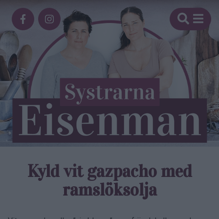
Kyld vit gazpacho med
ramslöks­olja