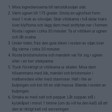
Mixa ingredienserna till ramslöksoljan slät.
Värm ugnen till 175 grader. Smörj en ugnsfast form
med 1 msk av olivoljan. Skär vitlökarna i två delar tvärs
över klyftorna och lägg dem med snittytan ner i formen.
Rosta i ugnen i cirka 30 minuter. Ta ut vitlöken ur ugnen
och låt svalna.
Under tiden, fräs den gula löken i resten av oljan över
låg värme i cirka 20 minuter.
Rosta brödsmulorna och mandeln var för sig i ugnen
eller i en torr stekpanna.
Tryck försiktigt ut vitlökarna ur skalen. Mixa dem
tillsammans med lök, mandel och brödsmulor i
matberedare eller med stavmixer. Häll i lite av
buljongen och kör till en slät massa. Blanda i resten av
buljongen.
Smaka av med salt och peppar. Låt soppan stå i
kylskåpet i minst 1 timme (om du vill ha den kall) så att
den är riktigt kall vid serveringen.