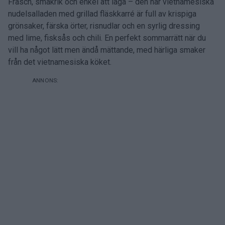
Fräsch, smakrik och enkel att laga – den här vietnamesiska
nudelsalladen med grillad fläskkarré är full av krispiga
grönsaker, färska örter, risnudlar och en syrlig dressing
med lime, fisksås och chili. En perfekt sommarrätt när du
vill ha något lätt men ändå mättande, med härliga smaker
från det vietnamesiska köket.