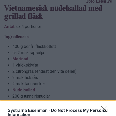
Foto Helen Pe
Vietnamesisk nudelsallad med
grillad fläsk
Antal:
ca 4 portioner
Ingredienser:
400 g benfri fläskkotlett
ca 2 msk rapsolja
Marinad
1 vitlöksklyfta
2 citrongräs (endast den vita delen)
3 msk fisksås
2 msk farinsocker
Nudelsallad
200 g tunna risnudlar
2 salladslökar
1/2 rödlök
Systrarna Eisenman -
Do Not Process My Personal
Information
150 g rödkål