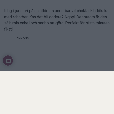
Idag bjuder vi på en alldeles underbar vit chokladkladdkaka
med rabarber. Kan det bli godare? Näpp! Dessutom är den
så himla enkel och snabb att göra. Perfekt för sista minuten
fikat!