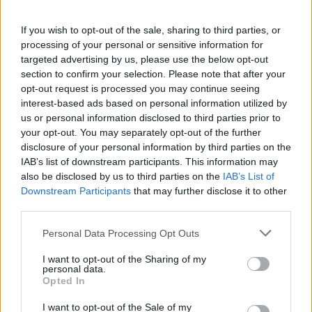
150 g g morötter
1 kruka mynta
If you wish to opt-out of the sale, sharing to third parties, or
processing of your personal or sensitive information for
1 kruka koriander
targeted advertising by us, please use the below opt-out
1 dl hackade jordnötter
section to confirm your selection. Please note that after your
Nuoc cham-sås
opt-out request is processed you may continue seeing
1 röd chili
interest-based ads based on personal information utilized by
1 vitlöksklyfta
us or personal information disclosed to third parties prior to
5 msk strösocker
your opt-out. You may separately opt-out of the further
1/2 dl kokande vatten
disclosure of your personal information by third parties on the
IAB’s list of downstream participants. This information may
1/2 dl fisksås
also be disclosed by us to third parties on the
IAB’s List of
1 dl färskpressad limesaft (ca 3 lime)
Downstream Participants
that may further disclose it to other
third parties.
Gör så här:
Personal Data Processing Opt Outs
Pressa vitlöken till marinaden. Krossa och finhacka
I want to opt-out of the Sharing of my
citrongräset. Blanda med fisksåsen och sockret.
personal data.
Blanda köttet med marinaden i en liten plastpåse och
Opted In
låt stå i kylen i minst 1 timme – eller ännu hellre över
I want to opt-out of the Sale of my