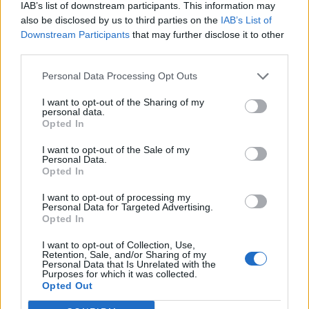
verts och ostronskivling
IAB’s list of downstream participants. This information may
also be disclosed by us to third parties on the
IAB’s List of
Downstream Participants
that may further disclose it to other
Idag tipsar vi om en av våra favoriträtter ur vår bok ”Till
third parties.
Bords med systrarna Eisenman” – halstrad tonfisk med
Personal Data Processing Opt Outs
ingefärsfrästa haricots verts och ostronskivling. Vi
glömmer aldrig när vi åt dessa goda gröna bönor med
I want to opt-out of the Sharing of my
krispigt karamelliserad ostronskivling första gången på en
personal data.
Opted In
restaurang i Stockholm. En riktig smakupplevelse som vi är
så nöjda över att vi lyckades återskapa utan att få receptet!
I want to opt-out of the Sale of my
Personal Data.
Otroligt gott tillsammans med sesampanerade tonfisk – en
Opted In
perfekt helgmiddag!
I want to opt-out of processing my
Personal Data for Targeted Advertising.
Opted In
I want to opt-out of Collection, Use,
Retention, Sale, and/or Sharing of my
Personal Data that Is Unrelated with the
Purposes for which it was collected.
Opted Out