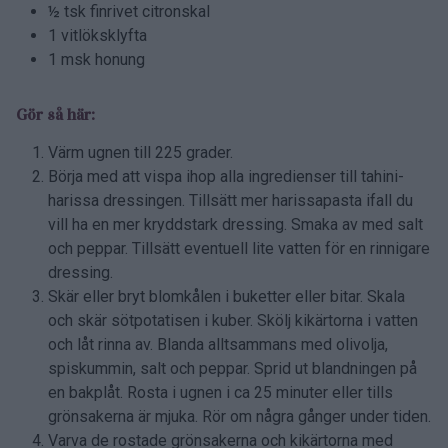
½ tsk finrivet citronskal
1 vitlöksklyfta
1 msk honung
Gör så här:
Värm ugnen till 225 grader.
Börja med att vispa ihop alla ingredienser till tahini-
harissa dressingen. Tillsätt mer harissapasta ifall du
vill ha en mer kryddstark dressing. Smaka av med salt
och peppar. Tillsätt eventuell lite vatten för en rinnigare
dressing.
Skär eller bryt blomkålen i buketter eller bitar. Skala
och skär sötpotatisen i kuber. Skölj kikärtorna i vatten
och låt rinna av. Blanda alltsammans med olivolja,
spiskummin, salt och peppar. Sprid ut blandningen på
en bakplåt. Rosta i ugnen i ca 25 minuter eller tills
grönsakerna är mjuka. Rör om några gånger under tiden.
Varva de rostade grönsakerna och kikärtorna med