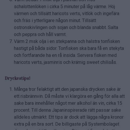
schalottenlöken i cirka 5 minuter på låg värme. Höj
värmen och tillsätt haricots verts, vitlök och ingefära
och fräs i ytterligare någon minut. Tillsätt
ostronskivlingen och sojan och blanda snabbt. Salta
och peppra och håll varmt.
Värm 2 msk olja i en stekpanna och halstra tonfisken
hastigt på båda sidor. Tonfisken ska bara få en stekyta
och fortfarande ha en rå insida. Servera fisken med
haricots verts, jasminris och krämig sweet chilisås.
Dryckestips!
Många tror felaktigt att den japanska drycken sake är
ett risbrännvin. Då måste vi klargöra en gång för alla att
sake bara innehåller något mer alkohol än vin, cirka 15
procent. Till denna Japaninspirerade rätt passar sake
alldeles utmärkt. Ett tips är dock att lägga några kronor
extra på en bra sort. De billigaste på Systembolaget