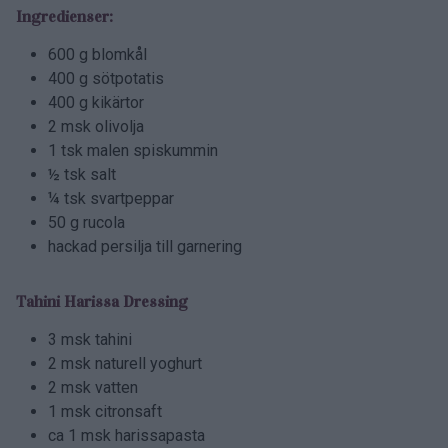
Ingredienser:
600 g blomkål
400 g sötpotatis
400 g kikärtor
2 msk olivolja
1 tsk malen spiskummin
½ tsk salt
¼ tsk svartpeppar
50 g rucola
hackad persilja till garnering
Tahini Harissa Dressing
3 msk tahini
2 msk naturell yoghurt
2 msk vatten
1 msk citronsaft
ca 1 msk harissapasta