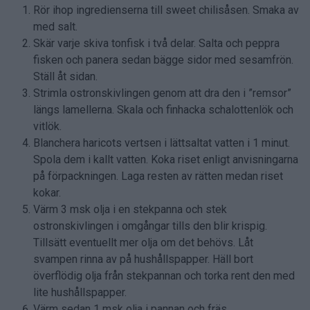
Rör ihop ingredienserna till sweet chilisåsen. Smaka av
med salt.
Skär varje skiva tonfisk i två delar. Salta och peppra
fisken och panera sedan bägge sidor med sesamfrön.
Ställ åt sidan.
Strimla ostronskivlingen genom att dra den i ”remsor”
längs lamellerna. Skala och finhacka schalottenlök och
vitlök.
Blanchera haricots vertsen i lättsaltat vatten i 1 minut.
Spola dem i kallt vatten. Koka riset enligt anvisningarna
på förpackningen. Laga resten av rätten medan riset
kokar.
Värm 3 msk olja i en stekpanna och stek
ostronskivlingen i omgångar tills den blir krispig.
Tillsätt eventuellt mer olja om det behövs. Låt
svampen rinna av på hushållspapper. Häll bort
överflödig olja från stekpannan och torka rent den med
lite hushållspapper.
Värm sedan 1 msk olja i pannan och fräs