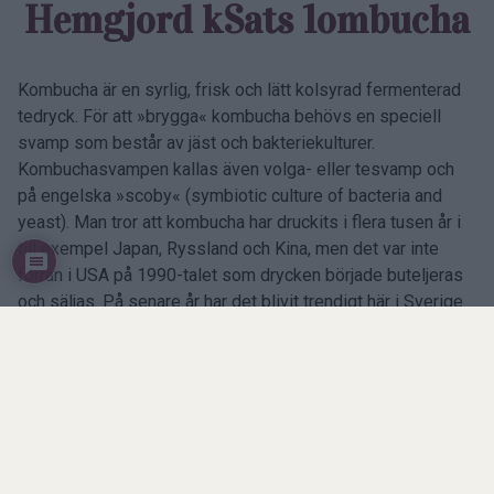
Hemgjord kSats 1ombucha
Kombucha är en syrlig, frisk och lätt kolsyrad fermenterad
tedryck. För att »brygga« kombucha behövs en speciell
svamp som består av jäst och bakteriekulturer.
Kombuchasvampen kallas även volga- eller tesvamp och
på engelska »scoby« (symbiotic culture of bacteria and
yeast). Man tror att kombucha har druckits i flera tusen år i
till exempel Japan, Ryssland och Kina, men det var inte
förrän i USA på 1990-talet som drycken började buteljeras
och säljas. På senare år har det blivit trendigt här i Sverige
att dricka kombucha, framför allt för att drycken påstås ha
positiva probiotiska hälsoeffekter.