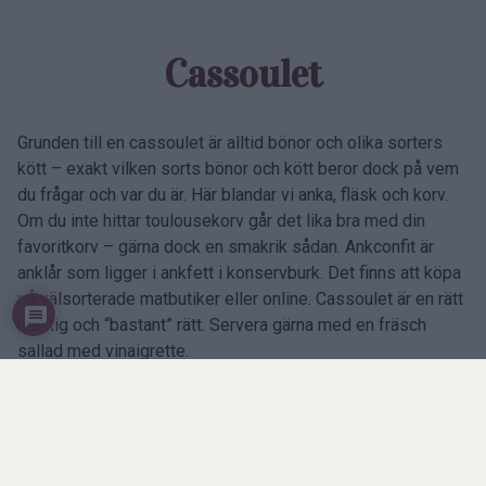
Cassoulet
Grunden till en cassoulet är alltid bönor och olika sorters
kött – exakt vilken sorts bönor och kött beror dock på vem
du frågar och var du är. Här blandar vi anka, fläsk och korv.
Om du inte hittar toulousekorv går det lika bra med din
favoritkorv – gärna dock en smakrik sådan. Ankconfit är
anklår som ligger i ankfett i konservburk. Det finns att köpa
på välsorterade matbutiker eller online. Cassoulet är en rätt
mäktig och “bastant” rätt. Servera gärna med en fräsch
sallad med vinaigrette.