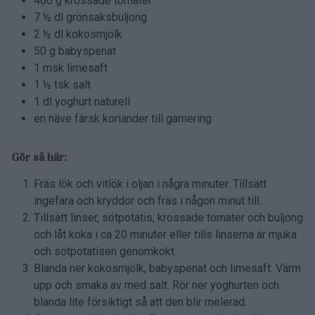
400 g krossade tomater
7 ½ dl grönsaksbuljong
2 ½ dl kokosmjölk
50 g babyspenat
1 msk limesaft
1 ½ tsk salt
1 dl yoghurt naturell
en näve färsk koriander till garnering
Gör så här:
Fräs lök och vitlök i oljan i några minuter. Tillsätt
ingefära och kryddor och fräs i någon minut till.
Tillsätt linser, sötpotatis, krossade tomater och buljong
och låt koka i ca 20 minuter eller tills linserna är mjuka
och sötpotatisen genomkokt.
Blanda ner kokosmjölk, babyspenat och limesaft. Värm
upp och smaka av med salt. Rör ner yoghurten och
blanda lite försiktigt så att den blir melerad.