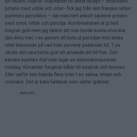
En favorit i repris! Inspiration till detta recept – smörstekt
potatis med vitlök och örter- fick jag från den franska rätten
pommes persillées – där man helt enkelt sauterar potatis
med smör, vitlök och persilja. Kombinationen är ju helt
magisk gott men jag tänkte att man borde kunna utveckla
den ännu mer, t ex genom att byta ut persiljan mot andra
örter beroende på vad man serverar potatisen till. T ex
skulle det vara himla gott att använda dill till fisk. Och
kanske basilika ifall man lagar en italienskinspirerad
middag. Koriander fungerar både till asiatisk och texmex.
Eller varför inte blanda flera örter t ex salvia, timjan och
rosmarin. Det är bara fantasin som sätter gränser.