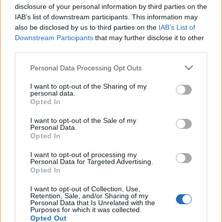
disclosure of your personal information by third parties on the
IAB’s list of downstream participants. This information may
also be disclosed by us to third parties on the
IAB’s List of
Downstream Participants
that may further disclose it to other
third parties.
Personal Data Processing Opt Outs
I want to opt-out of the Sharing of my
personal data.
Opted In
I want to opt-out of the Sale of my
Personal Data.
Indisk gryta med röda
Opted In
linser, kokos, sötpotatis
I want to opt-out of processing my
Personal Data for Targeted Advertising.
Opted In
och spenat
I want to opt-out of Collection, Use,
Retention, Sale, and/or Sharing of my
Personal Data that Is Unrelated with the
Purposes for which it was collected.
En mustig och smakrik gryta röda linser, kokos, sötpotatis
Opted Out