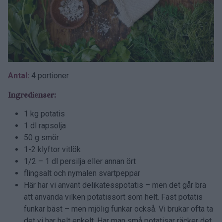
Antal:
4 portioner
Ingredienser:
1 kg potatis
1 dl rapsolja
50 g smör
1-2 klyftor vitlök
1/2 – 1 dl persilja eller annan ört
flingsalt och nymalen svartpeppar
Här har vi använt delikatesspotatis – men det går bra
att använda vilken potatissort som helt. Fast potatis
funkar bäst – men mjölig funkar också. Vi brukar ofta ta
det vi har helt enkelt. Har man små potatisar räcker det