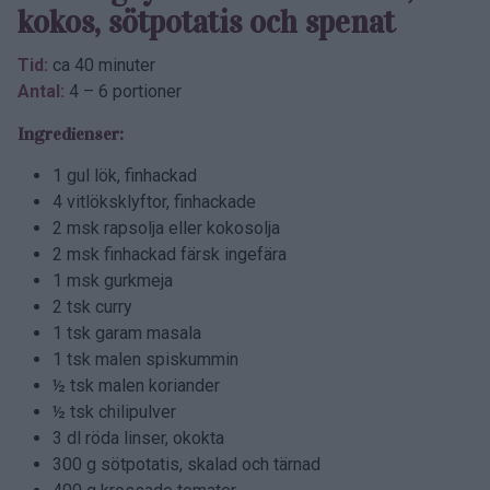
kokos, sötpotatis och spenat
Tid:
ca 40 minuter
Antal:
4 – 6 portioner
Ingredienser:
1 gul lök, finhackad
4 vitlöksklyftor, finhackade
2 msk rapsolja eller kokosolja
2 msk finhackad färsk ingefära
1 msk gurkmeja
2 tsk curry
1 tsk garam masala
1 tsk malen spiskummin
½ tsk malen koriander
½ tsk chilipulver
3 dl röda linser, okokta
300 g sötpotatis, skalad och tärnad