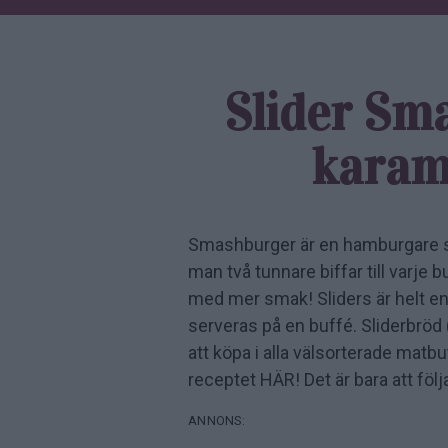
Slider Sm
karame
Smashburger är en hamburgare som
man två tunnare biffar till varje 
med mer smak! Sliders är helt e
serveras på en buffé. Sliderbrö
att köpa i alla välsorterade matbu
receptet HÄR! Det är bara att föl