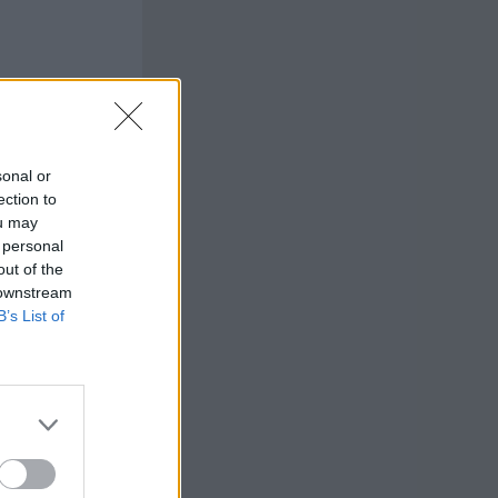
sonal or
ection to
ou may
 personal
out of the
 downstream
B’s List of