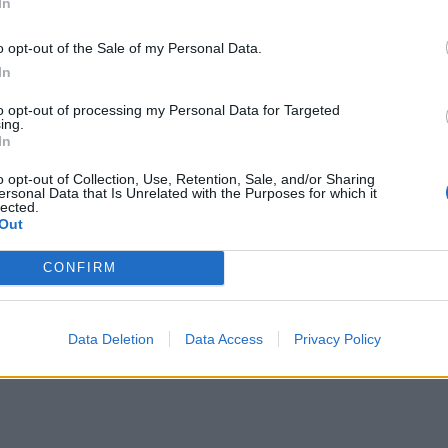
In
­Burgers med
o opt-out of the Sale of my Personal Data.
d lök
In
to opt-out of processing my Personal Data for Targeted
ing.
In
o opt-out of Collection, Use, Retention, Sale, and/or Sharing
ersonal Data that Is Unrelated with the Purposes for which it
lected.
Out
CONFIRM
bröd
Mustard
Data Deletion
Data Access
Privacy Policy
ar