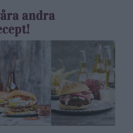
våra andra
cept!