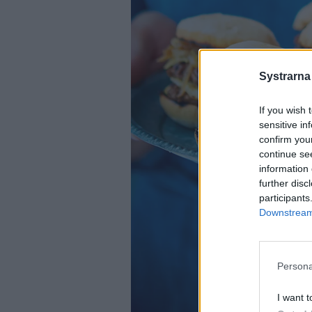
Systrarna
If you wish 
sensitive in
confirm you
continue se
information 
further disc
participants
Downstream 
Persona
I want t