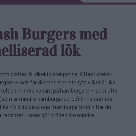
ash ­Burgers med
lliserad lök
 plattas till direkt i stekpanna. Oftast stekar
burgare – och får därmed mer stekyta vilket är lika
nkelt en mindre variant på hamburgare – som ofta
d (som är mindre hamburgarebröd) finns numera
tiker! Vill du baka eget hamburgarbröd hittar du
ja receptet – men gör bröden lite mindre.