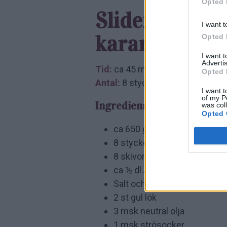
Opted 
Slider Smash 
I want t
karamellisera
Opted 
I want 
Advertis
Tid:
ca 45 minuter
Opted 
Antal:
8 stycken
I want t
of my P
Ingredienser:
was col
Opted 
ca 650 g nötfärs
8 stycken slider hamburger
8 skivor cheddarost
ca ½ dl Amerikansk Yellow 
Salt och nymalen svartpepp
2 st gul lök
3 msk neutral olja
1 msk strösocker