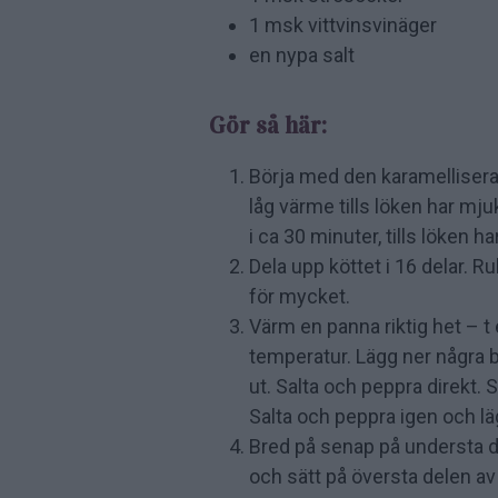
1 msk vittvinsvinäger
en nypa salt
Gör så här:
Börja med den karamelliserade
låg värme tills löken har mju
i ca 30 minuter, tills löken ha
Dela upp köttet i 16 delar. Rul
för mycket.
Värm en panna riktig het – t
temperatur. Lägg ner några bo
ut. Salta och peppra direkt. 
Salta och peppra igen och läg
Bred på senap på understa de
och sätt på översta delen av 