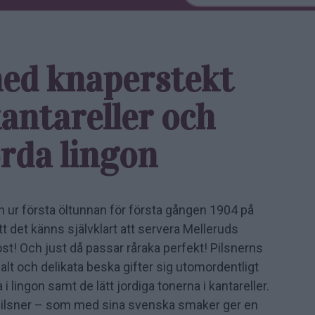
ed knaper­stekt
antareller och
rda lingon
 ur första öltunnan för första gången 1904 på
tt det känns självklart att servera Melleruds
ost! Och just då passar råraka perfekt! Pilsnerns
alt och delikata beska gifter sig utomordentligt
i lingon samt de lätt jordiga tonerna i kantareller.
k pilsner – som med sina svenska smaker ger en