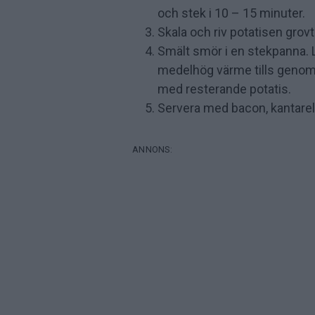
och stek i 10 – 15 minuter.
Skala och riv potatisen grov
Smält smör i en stekpanna. Läg
medelhög värme tills genoms
med resterande potatis.
Servera med bacon, kantarell