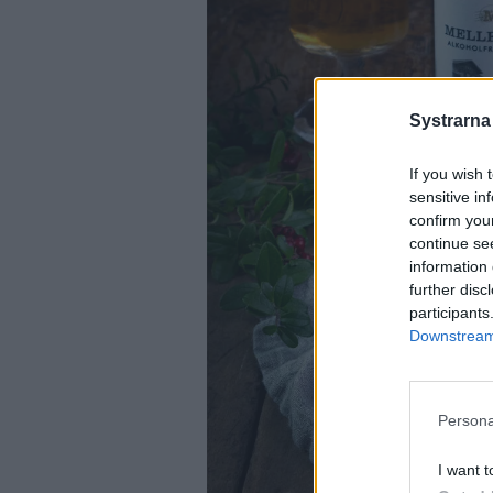
Systrarna
If you wish 
sensitive in
confirm you
continue se
information 
further disc
participants
Downstream 
Persona
I want t