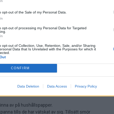
In
o opt-out of the Sale of my Personal Data.
In
to opt-out of processing my Personal Data for Targeted
ing.
In
o opt-out of Collection, Use, Retention, Sale, and/or Sharing
ersonal Data that Is Unrelated with the Purposes for which it
lected.
Out
CONFIRM
Data Deletion
Data Access
Privacy Policy
rinna av på hushållspapper.
kpanna tills de har vätskat av sig. Tillsätt smör