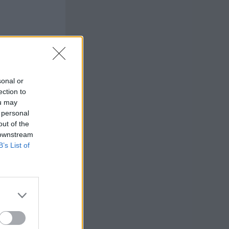
sonal or
ection to
ou may
 personal
out of the
 downstream
B’s List of