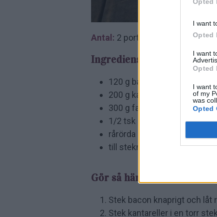
Opted 
I want t
Opted 
Antal:
2 portioner portioner
I want 
Ingredienser:
Advertis
Opted 
120 g bacon
I want t
of my P
200 g kantareller
was col
300 g fast potatis
Opted 
1/2 tsk salt
rårörda lingon
till stekning smör
Gör så här:
Stek bacon knaprigt och låt 
Stek kantareller i en torr ste