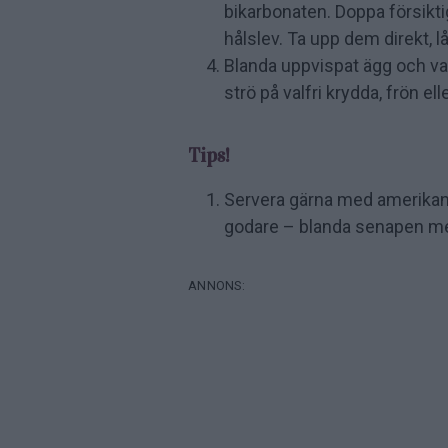
bikarbonaten. Doppa försikti
hålslev. Ta upp dem direkt, l
Blanda uppvispat ägg och va
strö på valfri krydda, frön el
Tips!
Servera gärna med amerikans
godare – blanda senapen me