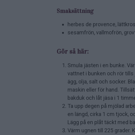
Smaksättning
herbes de provence, lättkro
sesamfrön, vallmofrön, grovt
Gör så här:
Smula jästen i en bunke. Värm 
vattnet i bunken och rör tills
ägg, olja, salt och socker. B
maskin eller för hand. Tills
bakduk och låt jäsa i 1 timm
Ta upp degen på mjölad arbetsb
en längd, cirka 1 cm tjock, o
Lägg på en plåt täckt med b
Värm ugnen till 225 grader. K