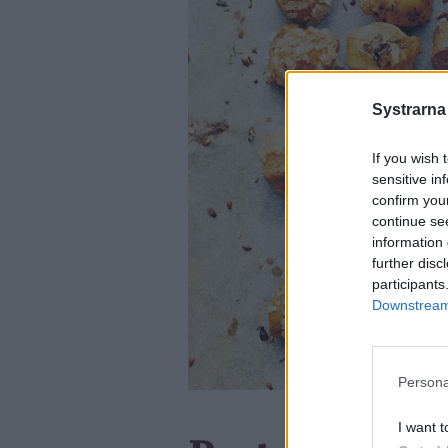
Systrarna
If you wish 
sensitive in
confirm you
continue se
information 
further disc
participants
Downstream 
Persona
I want t