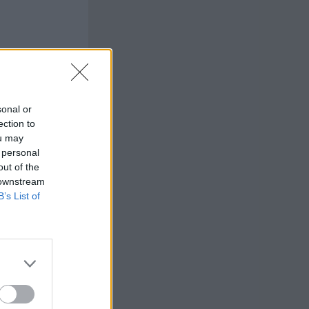
sonal or
ection to
ou may
 personal
out of the
 downstream
B’s List of