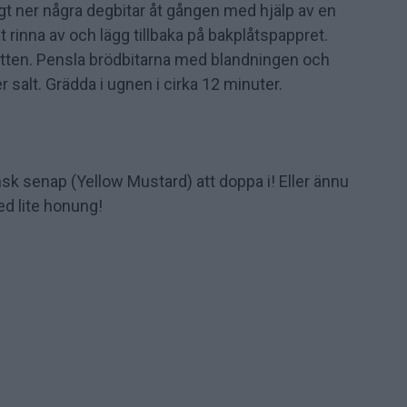
gt ner några degbitar åt gången med hjälp av en
åt rinna av och lägg tillbaka på bakplåtspappret.
tten. Pensla brödbitarna med blandningen och
ler salt. Grädda i ugnen i cirka 12 minuter.
k senap (Yellow Mustard) att doppa i! Eller ännu
d lite honung!