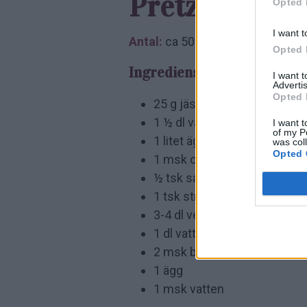
Pretzelbites
Opted 
I want t
Antal:
ca 50 stycken
Opted 
Ingredienser:
I want 
Advertis
Opted 
25 g jäst
1 ½ dl vatten
I want t
of my P
1 litet ägg
was col
Opted 
1 msk olja
½ tsk salt
1 tsk strösocker
3-4 dl vetemjöl
1 dl vatten
2 msk bikarbonat
1 ägg
1 msk vatten