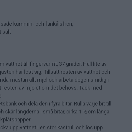
ssade kummin- och fänkålsfrön,
 salt
vattnet till fingervarmt, 37 grader. Häll lite av
 jästen har löst sig. Tillsätt resten av vattnet och
landa i nästan allt mjöl och arbeta degen smidig i
ätt resten av mjölet om det behövs. Täck med
e.
änk och dela den i fyra bitar. Rulla varje bit till
ch skär längderna i små bitar, cirka 1 ½ cm långa.
akplåtspapper.
oka upp vattnet i en stor kastrull och lös upp