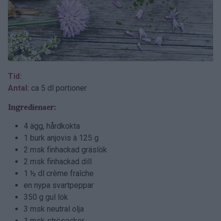
Tid:
Antal:
ca 5 dl portioner
Ingredienser:
4 ägg, hårdkokta
1 burk anjovis à 125 g
2 msk finhackad gräslök
2 msk finhackad dill
1 ½ dl crème fraîche
en nypa svartpeppar
350 g gul lök
3 msk neutral olja
1 msk strösocker