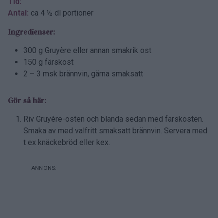
Tid:
Antal:
ca 4 ½ dl portioner
Ingredienser:
300 g Gruyère eller annan smakrik ost
150 g färskost
2 – 3 msk brännvin, gärna smaksatt
Gör så här:
Riv Gruyère-osten och blanda sedan med färskosten.
Smaka av med valfritt smaksatt brännvin. Servera med
t ex knäckebröd eller kex.