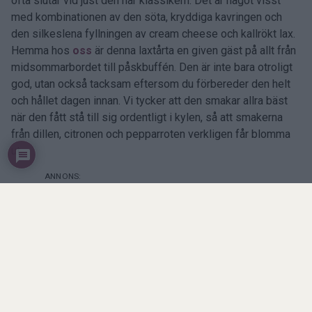
ofta slutar vid just den här klassikern. Det är något visst
med kombinationen av den söta, kryddiga kavringen och
den silkeslena fyllningen av cream cheese och kallrökt lax.
Hemma hos
oss
är denna laxtårta en given gäst på allt från
midsommarbordet till påskbuffén. Den är inte bara otroligt
god, utan också tacksam eftersom du förbereder den helt
och hållet dagen innan. Vi tycker att den smakar allra bäst
när den fått stå till sig ordentligt i kylen, så att smakerna
från dillen, citronen och pepparroten verkligen får blomma
ut.