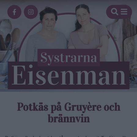
Potkäs på Gruyère och
brännvin