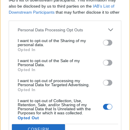
IAB’s list of downstream participants. This information may
also be disclosed by us to third parties on the
IAB’s List of
Downstream Participants
that may further disclose it to other
third parties.
Personal Data Processing Opt Outs
I want to opt-out of the Sharing of my
personal data.
Gubbröra med
Opted In
karamelliserad lök
I want to opt-out of the Sale of my
Personal Data.
Opted In
Den karamelliserade löken höjer upp denna klassiker till en
I want to opt-out of processing my
Personal Data for Targeted Advertising.
helt ny nivå av smakupplevelser.
Opted In
I want to opt-out of Collection, Use,
Retention, Sale, and/or Sharing of my
Personal Data that Is Unrelated with the
Purposes for which it was collected.
Opted Out
CONFIRM