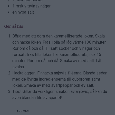
1 msk vittvinsvinäger
en nypa salt
Gör så här:
Börja med att göra den karamelliserade löken. Skala
och hacka löken. Fräs i olja på låg värme i 30 minuter.
Rör om då och då. Tillsätt socker och vinäger och
fortsätt fräs tills löken har karamelliserats, i ca 15
minuter. Rör om då och då. Smaka av med salt. Låt
svalna.
Hacka äggen. Finhacka anjovis-filéerna. Blanda sedan
med de övriga ingredienserna till gubbröran samt
löken. Smaka av med svartpeppar och ev salt.
Tips! Gillar du verkligen smaken av anjovis, så kan du
även blanda i lite av spadet!