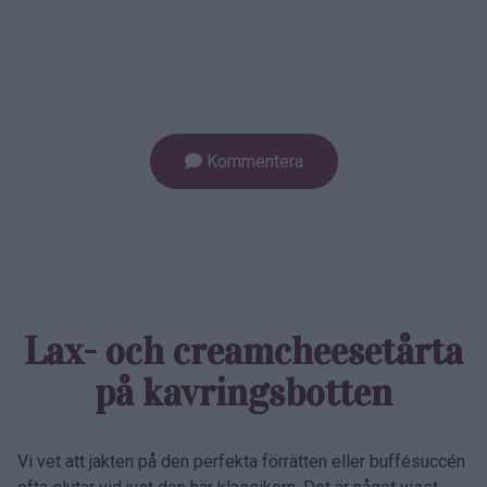
Kommentera
Lax- och creamcheese­tårta
på kavrings­botten
Vi vet att jakten på den perfekta förrätten eller buffésuccén