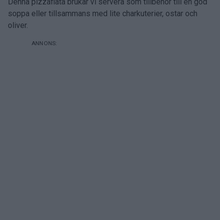
Denna pizzafläta brukar vi servera som tillbehör till en god
soppa eller tillsammans med lite charkuterier, ostar och
oliver.