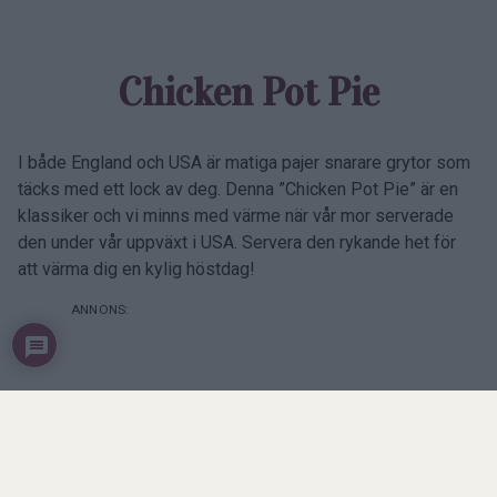
Chicken Pot Pie
I både England och USA är matiga pajer snarare grytor som
täcks med ett lock av deg. Denna ”Chicken Pot Pie” är en
klassiker och vi minns med värme när vår mor serverade
den under vår uppväxt i USA. Servera den rykande het för
att värma dig en kylig höstdag!