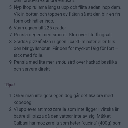
dem bredvid varandra vertikalt.
Nyp ihop rullarna längst upp och fläta sedan ihop dem.
Vik in botten och toppen av flätan så att den blir en fin
form och håller ihop.
Värm ugnen till 225 grader.
Pensla degen med smöret. Strö över lite flingsalt.
Grädda pizzaflätan i ugnen i ca 30 minuter eller tills
den blir gyllenbrun. Får den för mycket färg för fort –
täck med folie.
Pensla med lite mer smör, strö över hackad basilika
och servera direkt.
Tips!
Orkar man inte göra egen deg går det lika bra med
köpedeg.
Vi upplever att mozzarella som inte ligger i vätska är
bättre till pizza då den vattnar inte av sig. Märket
Galbani har mozzarella som heter ”cucina” (400g) som