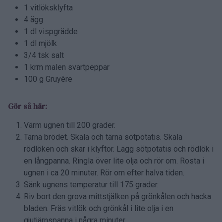
1 vitlöksklyfta
4 ägg
1 dl vispgrädde
1 dl mjölk
3/4 tsk salt
1 krm malen svartpeppar
100 g Gruyère
Gör så här:
Värm ugnen till 200 grader.
Tärna brödet. Skala och tärna sötpotatis. Skala
rödlöken och skär i klyftor. Lägg sötpotatis och rödlök i
en långpanna. Ringla över lite olja och rör om. Rosta i
ugnen i ca 20 minuter. Rör om efter halva tiden.
Sänk ugnens temperatur till 175 grader.
Riv bort den grova mittstjälken på grönkålen och hacka
bladen. Fräs vitlök och grönkål i lite olja i en
gjutjärnspanna i några minuter.