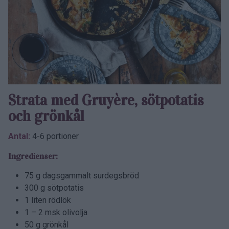
Strata med Gruyère, sötpotatis
och grönkål
Antal:
4-6 portioner
Ingredienser:
75 g dagsgammalt surdegsbröd
300 g sötpotatis
1 liten rödlök
1 – 2 msk olivolja
50 g grönkål