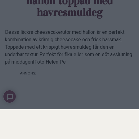
hallon toppad med
havresmuldeg
Dessa läckra cheesecakerutor med hallon är en perfekt
kombination av krämig cheesecake och frisk bärsmak.
Toppade med ett krispigt havresmuldeg får den en
underbar textur. Perfekt för fika eller som en söt avslutning
på middagen!Foto Helen Pe