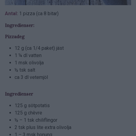
Antal:
1 pizza (ca 8 bitar)
Ingredienser:
Pizzadeg
12 g (ca 1/4 paket) jäst
1 ¼ dl vatten
1 msk olivolja
½ tsk salt
ca 3 dl vetemjöl
Ingredienser
125 g sötpotatis
125 g chèvre
½ – 1 tsk chiliflingor
2 tsk plus lite extra olivolja
1 – 3 msk honung