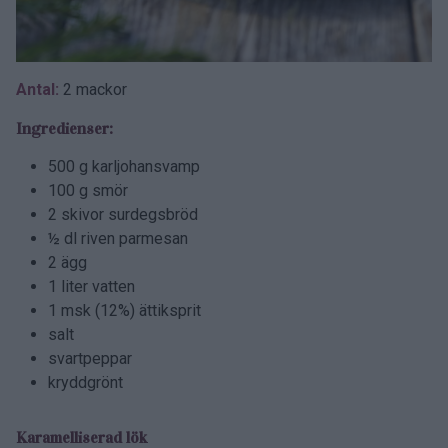
Antal:
2 mackor
Ingredienser:
500 g karljohansvamp
100 g smör
2 skivor surdegsbröd
½ dl riven parmesan
2 ägg
1 liter vatten
1 msk (12%) ättiksprit
salt
svartpeppar
kryddgrönt
Karamelliserad lök