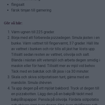
flingsalt
färsk timjan till garnering
Gör så här:
Värm ugnen till 225 grader.
Börja med att förbereda pizzadegen. Smula jästen i en
bunke. Värm vattnet till fingervarmt, 37 grader. Häll lite
av vattnet i bunken och rör tills all jäst har lösts upp.
Tillsätt sedan resten av vattnet, olivolja och salt.
Blanda i nästan allt vetemjöl och arbeta degen smidig i
maskin eller för hand. Tillsätt mer av mjöl vid behov.
Täck med en bakduk och låt jäsa i ca 30 minuter.
Skala och skiva sötpotatisen tunt, gärna med en
mandolin. Smula chèvren.
Ta upp degen på ett mjölat bakbord. Tryck ut degen till
en pizzabotten. Lägg den på en bakplåt täckt med
bakplåtspapper. Pensla på olivolja. Fördela sötpotatis