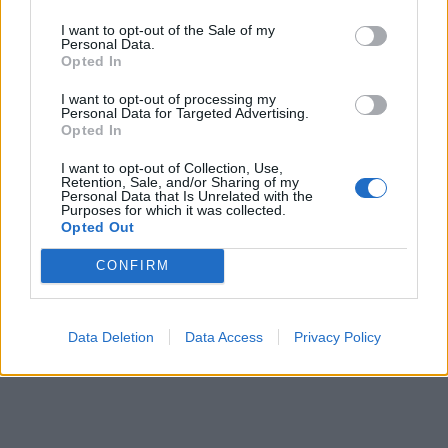
på surdegsbröd med
I want to opt-out of the Sale of my
Personal Data.
parmesan, karamelliserad
Opted In
lök och pocherat ägg
I want to opt-out of processing my
Personal Data for Targeted Advertising.
Opted In
En smarrig smörstekt karljohansvamp på surdegsbröd med
I want to opt-out of Collection, Use,
parmesan, karamelliserad lök och pocherat ägg. Receptet
Retention, Sale, and/or Sharing of my
Personal Data that Is Unrelated with the
kan även göras med annan svamp, som kantareller.
Purposes for which it was collected.
Opted Out
CONFIRM
Data Deletion
Data Access
Privacy Policy