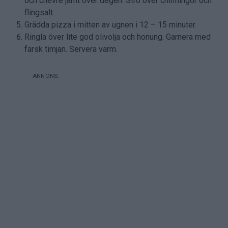
och chèvre jämt över degen. Strö över chiliflingor och
flingsalt.
Grädda pizza i mitten av ugnen i 12 – 15 minuter.
Ringla över lite god olivolja och honung. Garnera med
färsk timjan. Servera varm.