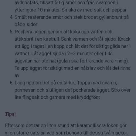
avdunstats, tillsätt 50 g smör och fräs svampen i
ytterligare 10 minuter. Smaka av med salt och peppar
Smält resterande smör och stek brödet gyllenbrunt på
både sidor
Pochera äggen genom att koka upp vatten och
ättiksprit i en kastrull. Sänk värmen och låt sjuda. Knäck
ett ägg i taget i en kopp och låt det försiktigt glida ner i
vattnet. Låt ägget sjuda i 2–3 minuter eller tills
äggvitan har stelnat (gulan ska fortfarande vara rinnig).
Ta upp ägget försiktigt med en hålslev och låt det rinna
av
Lägg upp brödet på en tallrik. Toppa med svamp,
parmesan och slutligen det pocherade ägget. Strö över
lite flingsalt och garnera med kryddgrönt
Tips!
Eftersom det tar en liten stund att karamellisera löken gör
vi en större sats än vad som behövs till dessa två mackor.