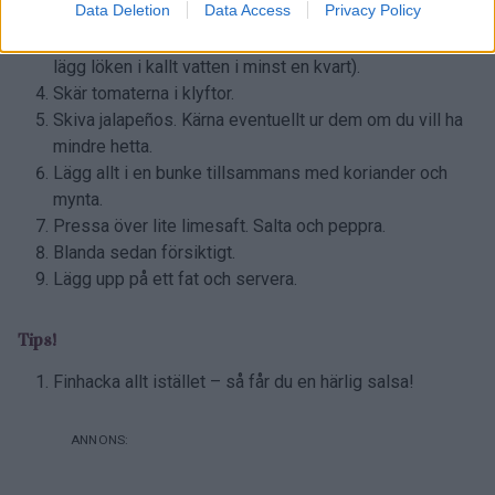
Data Deletion
Data Access
Privacy Policy
Kärna ur och skiva avokadon.
Skala och skiva rödlöken tunt. (För en mildare smak,
lägg löken i kallt vatten i minst en kvart).
Skär tomaterna i klyftor.
Skiva jalapeños. Kärna eventuellt ur dem om du vill ha
mindre hetta.
Lägg allt i en bunke tillsammans med koriander och
mynta.
Pressa över lite limesaft. Salta och peppra.
Blanda sedan försiktigt.
Lägg upp på ett fat och servera.
Tips!
Finhacka allt istället – så får du en härlig salsa!