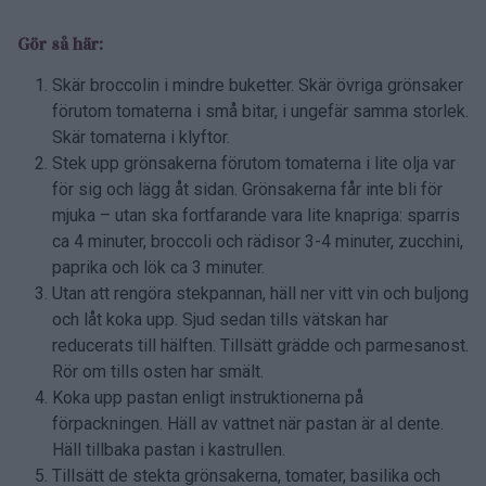
Gör så här:
Skär broccolin i mindre buketter. Skär övriga grönsaker
förutom tomaterna i små bitar, i ungefär samma storlek.
Skär tomaterna i klyftor.
Stek upp grönsakerna förutom tomaterna i lite olja var
för sig och lägg åt sidan. Grönsakerna får inte bli för
mjuka – utan ska fortfarande vara lite knapriga: sparris
ca 4 minuter, broccoli och rädisor 3-4 minuter, zucchini,
paprika och lök ca 3 minuter.
Utan att rengöra stekpannan, häll ner vitt vin och buljong
och låt koka upp. Sjud sedan tills vätskan har
reducerats till hälften. Tillsätt grädde och parmesanost.
Rör om tills osten har smält.
Koka upp pastan enligt instruktionerna på
förpackningen. Häll av vattnet när pastan är al dente.
Häll tillbaka pastan i kastrullen.
Tillsätt de stekta grönsakerna, tomater, basilika och