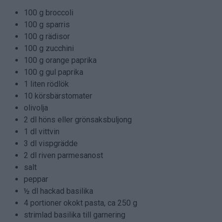
100 g broccoli
100 g sparris
100 g rädisor
100 g zucchini
100 g orange paprika
100 g gul paprika
1 liten rödlök
10 körsbärstomater
olivolja
2 dl höns eller grönsaksbuljong
1 dl vittvin
3 dl vispgrädde
2 dl riven parmesanost
salt
peppar
½ dl hackad basilika
4 portioner okokt pasta, ca 250 g
strimlad basilika till garnering