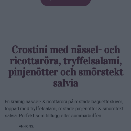
Crostini med nässel- och
ricotta­röra, tryffel­salami,
pinje­nötter och smörstekt
salvia
En krämig nässel- & ricottaröra på rostade baguetteskivor,
toppad med tryffelsalami, rostade pinjenötter & smörstekt
salvia. Perfekt som tilltugg eller sommarbuffén.