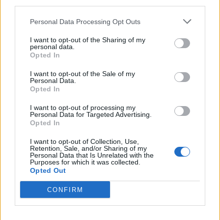
third parties.
Antal:
4 portioner portioner
Personal Data Processing Opt Outs
Ingredienser:
I want to opt-out of the Sharing of my
personal data.
250 g kiwi
Opted In
1 avokado
1/4 dl rödlök
I want to opt-out of the Sale of my
Personal Data.
ca 100 g cocktailtomater
Opted In
1 dl granatäpple
I want to opt-out of processing my
1 – 2 jalapeños
Personal Data for Targeted Advertising.
1 knippe koriander
Opted In
1 knippe mynta
I want to opt-out of Collection, Use,
1 lime
Retention, Sale, and/or Sharing of my
Personal Data that Is Unrelated with the
flingsalt
Purposes for which it was collected.
nymalen svartpeppar
Opted Out
CONFIRM
Gör så här:
Skala, halvera och skär kiwin i halvmånar.