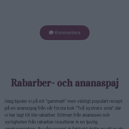
Kommentera
Rabarber- och ananas­paj
Idag bjuder vi på ett ”gammalt” men väldigt populärt recept
på en ananaspaj från vår första bok ”Två systrars söta” där
vi har lagt till lite rabarber. Sötman från ananasen och
syrligheten från rabarber resulterar in en ljuvlig
smaksensation. Av våra recept är faktiskt detta av ett av de