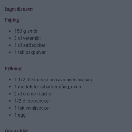
Ingredienser:
Pajdeg
150 g smör
3 dl vetemjöl
1 dl strösocker
1 tsk bakpulver
Fyllning
1 1/2 dl krossad och avrunnen ananas
1 medelstor rabarberstång, riven
2 dl crème fraîche
1/2 dl strösocker
1 tsk vaniljsocker
1 ägg
Gör så här: