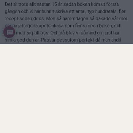
Det är trots allt nästan 15 år sedan boken kom ut första
gången och vi har hunnit skriva ett antal, typ hundratals, fler
recept sedan dess. Men så häromdagen så bakade vår mor
denna jättegoda apelsinkaka som finns med i boken, och
hade med sig till oss. Och då blev vi påmind om just hur
himla god den är. Passar dessutom perfekt då man ändå
har köpt på sig en massa apelsiner för att dekorera med
nejlikor (men så tröttnar man då man inser hur ont det gör i
fingrarna att trycka in de där nejlikorna i apelsinen…).