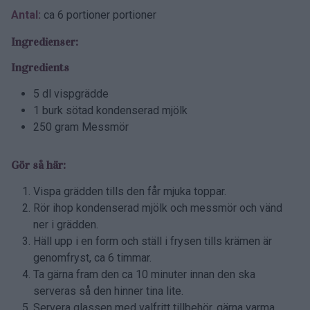
Antal:
ca 6 portioner portioner
Ingredienser:
Ingredients
5 dl vispgrädde
1 burk sötad kondenserad mjölk
250 gram Messmör
Gör så här:
Vispa grädden tills den får mjuka toppar.
Rör ihop kondenserad mjölk och messmör och vänd
ner i grädden.
Häll upp i en form och ställ i frysen tills krämen är
genomfryst, ca 6 timmar.
Ta gärna fram den ca 10 minuter innan den ska
serveras så den hinner tina lite.
Servera glassen med valfritt tillbehör, gärna varma