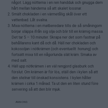
något. Lägg nötterna i en ren handduk och gnugga dem
hårt mellan händerna så att skalet lossnar.
Smält chokladen i en värmetålig skål över ett
vattenbad. Låt svalna.
Mixa nötterna i en matberedare tills de så småningom
börjar släppa ifrån sig olja och blir till en krämig massa.
Det tar 5 – 10 minuter. Skrapa ner det som fastnar på
behållarens kant då och då. Häll ner chokladen och
kokosoljan i nötkrämen (och eventuellt honung) och
fortsätt mixa till en någorlunda slät kräm. Smaka av
med salt.
Häll upp nötkrämen i en väl rengjord glasburk och
förslut. Om krämen är för lös, ställ den i kylen så att
den stelnar till önskad konsistens. I kylen håller
krämen i cirka 1 månad. Ta ut den en liten stund före
servering så att den blir mjuk.