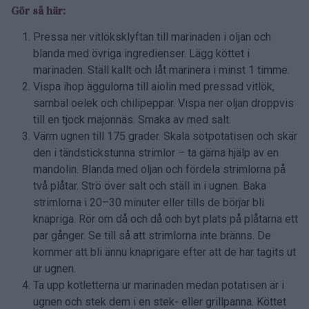
Gör så här:
Pressa ner vitlöksklyftan till marinaden i oljan och
blanda med övriga ingredienser. Lägg köttet i
marinaden. Ställ kallt och låt marinera i minst 1 timme.
Vispa ihop äggulorna till aiolin med pressad vitlök,
sambal oelek och chilipeppar. Vispa ner oljan droppvis
till en tjock majonnäs. Smaka av med salt.
Värm ugnen till 175 grader. Skala sötpotatisen och skär
den i tändstickstunna strimlor – ta gärna hjälp av en
mandolin. Blanda med oljan och fördela strimlorna på
två plåtar. Strö över salt och ställ in i ugnen. Baka
strimlorna i 20–30 minuter eller tills de börjar bli
knapriga. Rör om då och då och byt plats på plåtarna ett
par gånger. Se till så att strimlorna inte bränns. De
kommer att bli ännu knaprigare efter att de har tagits ut
ur ugnen.
Ta upp kotletterna ur marinaden medan potatisen är i
ugnen och stek dem i en stek- eller grillpanna. Köttet