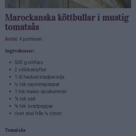
Marockanska köttbullar i mustig
tomatsås
Antal:
4 portioner
Ingredienser:
500 g nötfärs
2 vitlöksklyftor
1 dl hackad bladpersilja
½ tsk cayennepeppar
1 tsk malen spiskummin
¾ tsk salt
¼ tsk svartpeppar
rivet skal från ½ citron
Tomatsås