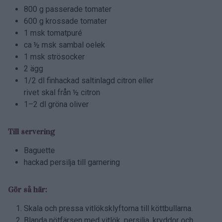
800 g passerade tomater
600 g krossade tomater
1 msk tomatpuré
ca ½ msk sambal oelek
1 msk strösocker
2 ägg
1/2 dl finhackad saltinlagd citron eller
rivet skal från ½ citron
1–2 dl gröna oliver
Till servering
Baguette
hackad persilja till garnering
Gör så här:
Skala och pressa vitlöksklyftorna till köttbullarna.
Blanda nötfärsen med vitlök, persilja, kryddor och