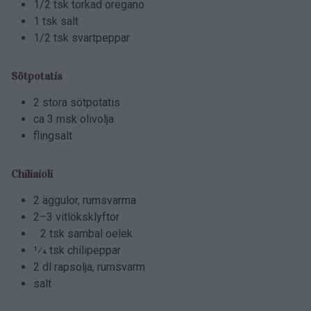
1/2 tsk torkad oregano
1 tsk salt
1/2 tsk svartpeppar
Sötpotatis
2 stora sötpotatis
ca 3 msk olivolja
flingsalt
Chiliaioli
2 äggulor, rumsvarma
2–3 vitlöksklyftor
2 tsk sambal oelek
1⁄4 tsk chilipeppar
2 dl rapsolja, rumsvarm
salt