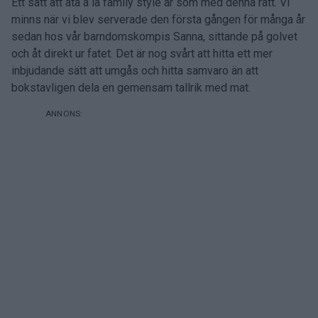
Ett sätt att äta á la family style är som med denna rätt. Vi
minns när vi blev serverade den första gången för många år
sedan hos vår barndomskompis Sanna, sittande på golvet
och åt direkt ur fatet. Det är nog svårt att hitta ett mer
inbjudande sätt att umgås och hitta samvaro än att
bokstavligen dela en gemensam tallrik med mat.