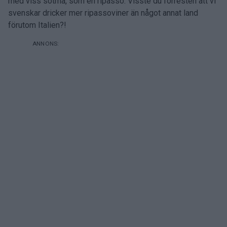
med viss sötma, som en ripasso. Visste du förresten att vi
svenskar dricker mer ripassoviner än något annat land
förutom Italien?!