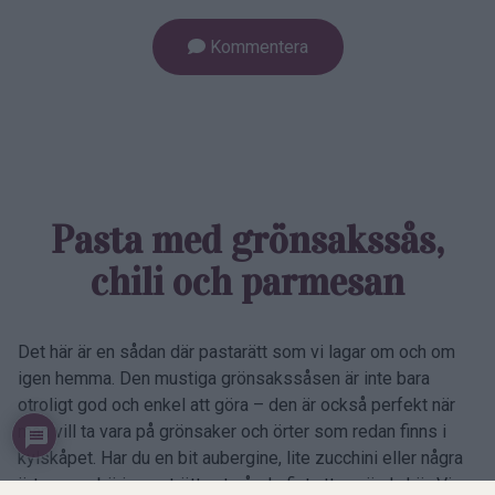
Kommentera
Pasta med grönsaks­sås,
chili och parmesan
Det här är en sådan där pastarätt som vi lagar om och om
igen hemma. Den mustiga grönsakssåsen är inte bara
otroligt god och enkel att göra – den är också perfekt när
man vill ta vara på grönsaker och örter som redan finns i
kylskåpet. Har du en bit aubergine, lite zucchini eller några
örter som börjar se trötta ut går de fint att använda här. Vi