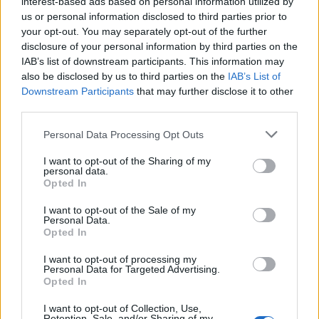
interest-based ads based on personal information utilized by
us or personal information disclosed to third parties prior to
your opt-out. You may separately opt-out of the further
disclosure of your personal information by third parties on the
0
COMMENTS
IAB’s list of downstream participants. This information may
also be disclosed by us to third parties on the
IAB’s List of
Downstream Participants
that may further disclose it to other
third parties.
Personal Data Processing Opt Outs
I want to opt-out of the Sharing of my
personal data.
Opted In
I want to opt-out of the Sale of my
Personal Data.
Opted In
Fläsk­kotletter med
I want to opt-out of processing my
Personal Data for Targeted Advertising.
sötpotatis ”shoe string
Opted In
fries” och chiliaioli
I want to opt-out of Collection, Use,
Retention, Sale, and/or Sharing of my