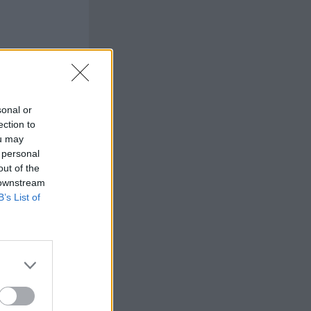
sonal or
ection to
ou may
 personal
out of the
 downstream
B’s List of