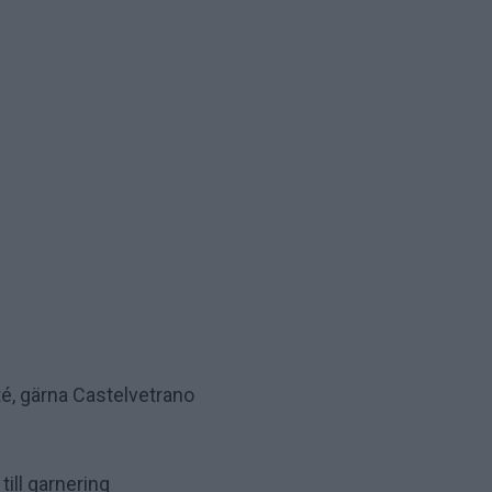
ité, gärna Castelvetrano
ill garnering