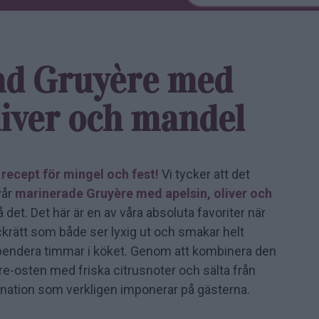
ad Gruyère med
liver och mandel
recept för mingel och fest!
Vi tycker att det
vår
marinerade Gruyère med apelsin, oliver och
 det. Det här är en av våra absoluta favoriter när
plockrätt som både ser lyxig ut och smakar helt
 spendera timmar i köket. Genom att kombinera den
re-osten med friska citrusnoter och sälta från
ination som verkligen imponerar på gästerna.