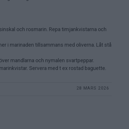
lsinskal och rosmarin. Repa timjankvistarna och
 ner i marinaden tillsammans med oliverna. Låt stå
ö över mandlarna och nymalen svartpeppar.
arinkvistar. Servera med t ex rostad baguette.
28 MARS 2026