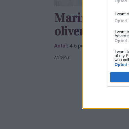
Opted 
Marinerad Gr
I want t
Opted 
oliver och ma
I want 
Advertis
Opted 
Antal:
4-6 portioner
I want t
of my P
was col
Opted 