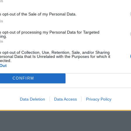
In
uyère med apelsin,
o opt-out of the Sale of my Personal Data.
In
ndel
to opt-out of processing my Personal Data for Targeted
ing.
In
o opt-out of Collection, Use, Retention, Sale, and/or Sharing
ersonal Data that Is Unrelated with the Purposes for which it
lected.
Out
CONFIRM
Data Deletion
Data Access
Privacy Policy