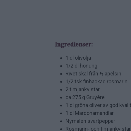
Ingredienser:
1 dl olivolja
1/2 dl honung
Rivet skal från ½ apelsin
1/2 tsk finhackad rosmarin
2 timjankvistar
ca 275 g Gruyère
1 dl gröna oliver av god kval
1 dl Marconamandlar
Nymalen svartpeppar
Rosmarin- och timjankvistar t