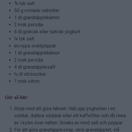
¾ tsk salt
50 g rostade valnötter
1 dl granatäpplekärnor
2 msk persilja
6 dl grekisk eller turkisk yoghurt
¼ tsk salt
en nypa svartpeppar
1 dl granatäpplekärnor
2 msk persilja
4 dl granatäpplesaft
½ dl strösocker
1 msk citron
Gör så här:
Börja med att göra labneh. Häll upp yoghurten i en
ostduk, dubbla sildukar eller ett kaffefilter och låt rinna
av i kylen över natten. Smaka av med salt och peppar.
För att göra granatäpplesirap, dela granatäpplet, slå