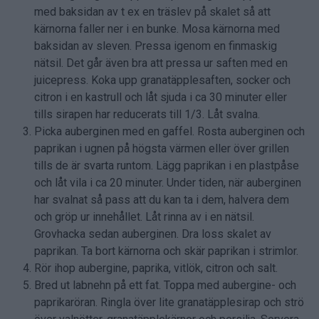
med baksidan av t ex en träslev på skalet så att
kärnorna faller ner i en bunke. Mosa kärnorna med
baksidan av sleven. Pressa igenom en finmaskig
nätsil. Det går även bra att pressa ur saften med en
juicepress. Koka upp granatäpplesaften, socker och
citron i en kastrull och låt sjuda i ca 30 minuter eller
tills sirapen har reducerats till 1/3. Låt svalna.
Picka auberginen med en gaffel. Rosta auberginen och
paprikan i ugnen på högsta värmen eller över grillen
tills de är svarta runtom. Lägg paprikan i en plastpåse
och låt vila i ca 20 minuter. Under tiden, när auberginen
har svalnat så pass att du kan ta i dem, halvera dem
och gröp ur innehållet. Låt rinna av i en nätsil.
Grovhacka sedan auberginen. Dra loss skalet av
paprikan. Ta bort kärnorna och skär paprikan i strimlor.
Rör ihop aubergine, paprika, vitlök, citron och salt.
Bred ut labnehn på ett fat. Toppa med aubergine- och
paprikaröran. Ringla över lite granatäpplesirap och strö