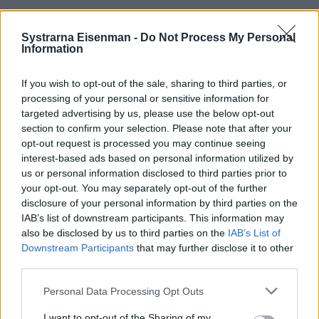
Systrarna Eisenman -
Do Not Process My Personal
Information
If you wish to opt-out of the sale, sharing to third parties, or
processing of your personal or sensitive information for
targeted advertising by us, please use the below opt-out
section to confirm your selection. Please note that after your
Grillad aubergine och
opt-out request is processed you may continue seeing
interest-based ads based on personal information utilized by
paprika med labneh,
us or personal information disclosed to third parties prior to
granatäpplen och valnötter
your opt-out. You may separately opt-out of the further
disclosure of your personal information by third parties on the
IAB’s list of downstream participants. This information may
also be disclosed by us to third parties on the
IAB’s List of
Grillad aubergine och paprika med labneh, granatäpplen och
Downstream Participants
that may further disclose it to other
valnötter . Kan ni tänka er någonting ljuvligare! Servera med
third parties.
lite gott bröd – som tilltugg, förättt, lättare lunch eller på en
Personal Data Processing Opt Outs
buffé.
I want to opt-out of the Sharing of my