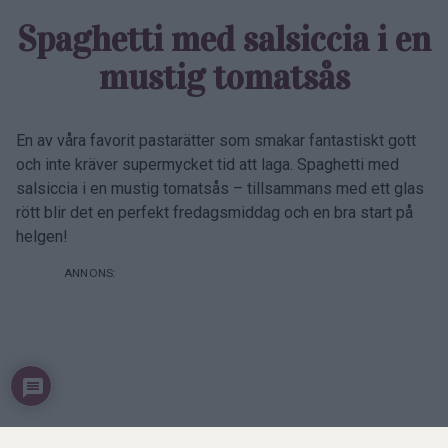
Spaghetti med salsiccia i en
mustig tomatsås
En av våra favorit pastarätter som smakar fantastiskt gott
och inte kräver supermycket tid att laga. Spaghetti med
salsiccia i en mustig tomatsås – tillsammans med ett glas
rött blir det en perfekt fredagsmiddag och en bra start på
helgen!