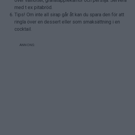
över valnötter, granatäpplekärnor och persilja. Servera
med t ex pitabröd.
Tips! Om inte all sirap går åt kan du spara den för att
ringla över en dessert eller som smaksättning i en
cocktail.