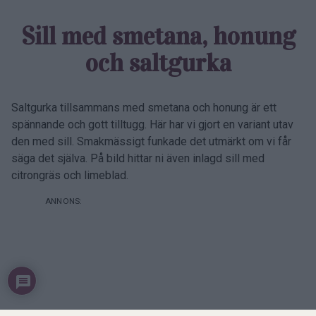
Sill med smetana, honung
och saltgurka
Saltgurka tillsammans med smetana och honung är ett
spännande och gott tilltugg. Här har vi gjort en variant utav
den med sill. Smakmässigt funkade det utmärkt om vi får
säga det själva. På bild hittar ni även inlagd sill med
citrongräs och limeblad.