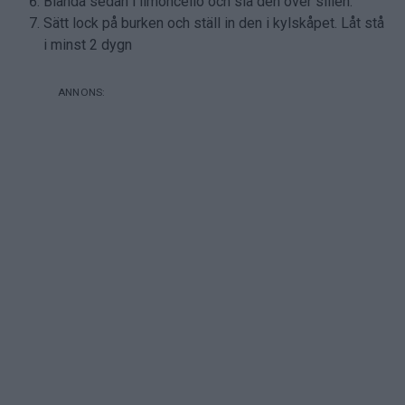
Blanda sedan i limoncello och slå den över sillen.
Sätt lock på burken och ställ in den i kylskåpet. Låt stå
i minst 2 dygn