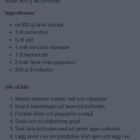
Antal:
800 g lax portioner
Ingredienser:
ca 800 g färsk laxsida
1 dl strösocker
½ dl salt
1 msk krossad vitpeppar
1 dl hackad dill
2 msk färsk riven pepparrot
300 g rå rödbetor
Gör så här:
Blanda samman socker, salt och vitpeppar.
Gnid in blandningen på laxen på köttsidan.
Fördela dillen och pepparrot ovanpå.
Skala och riv rödbetorna grovt.
Täck hela köttsidan med ett jämnt lager rödbetor.
Lägg laxen i en ren plastpåse, knyt igen och lägg i en