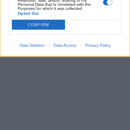
Retention, Sale, and/or Sharing of my
Personal Data that Is Unrelated with the
Purposes for which it was collected.
En färgglad och vacker gravad lax med en härlig smak av
Opted Out
rödbetor och pepparrot.
CONFIRM
Data Deletion
Data Access
Privacy Policy