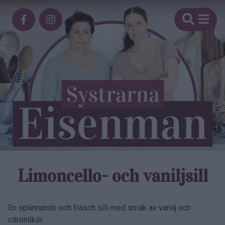
Limoncello- och vanilj­sill
En spännande och fräsch sill med smak av vanilj och
citronlikör.