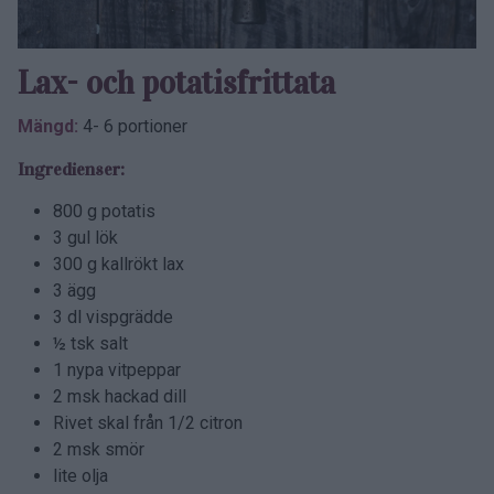
Lax- och potatisfrittata
Mängd:
4- 6 portioner
Ingredienser:
800 g potatis
3 gul lök
300 g kallrökt lax
3 ägg
3 dl vispgrädde
½ tsk salt
1 nypa vitpeppar
2 msk hackad dill
Rivet skal från 1/2 citron
2 msk smör
lite olja