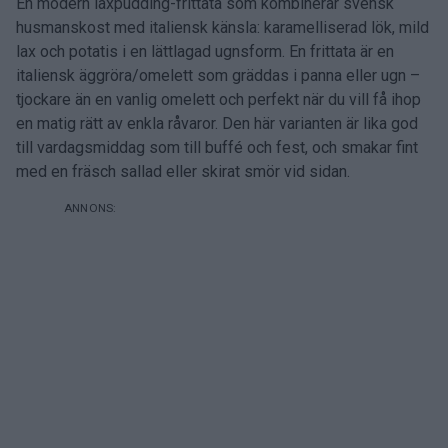
En modern laxpudding-frittata som kombinerar svensk
husmanskost med italiensk känsla: karamelliserad lök, mild
lax och potatis i en lättlagad ugnsform. En frittata är en
italiensk äggröra/omelett som gräddas i panna eller ugn –
tjockare än en vanlig omelett och perfekt när du vill få ihop
en matig rätt av enkla råvaror. Den här varianten är lika god
till vardagsmiddag som till buffé och fest, och smakar fint
med en fräsch sallad eller skirat smör vid sidan.