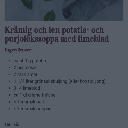
Krämig och len potatis- och
purjolökssoppa med limeblad
Ingredienser:
ca 500 g potatis
2 purjolökar
2 msk smör
1 1/4 liter grönsaksbuljong (eller hönsbuljong)
3–4 limeblad
ca 1 dl crème fraîche
efter smak salt
efter smak peppar
Gör så: