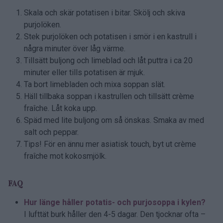
Skala och skär potatisen i bitar. Skölj och skiva
purjolöken.
Stek purjolöken och potatisen i smör i en kastrull i
några minuter över låg värme.
Tillsätt buljong och limeblad och låt puttra i ca 20
minuter eller tills potatisen är mjuk.
Ta bort limebladen och mixa soppan slät.
Häll tillbaka soppan i kastrullen och tillsätt crème
fraîche. Låt koka upp.
Späd med lite buljong om så önskas. Smaka av med
salt och peppar.
Tips! För en ännu mer asiatisk touch, byt ut crème
fraîche mot kokosmjölk.
FAQ
Hur länge håller potatis- och purjosoppa i kylen?
I lufttät burk håller den 4-5 dagar. Den tjocknar ofta –