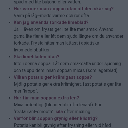
späd med lite buljong eller vatten.
Hur värmer man soppan utan att den skär sig?
Värm på låg–medelvärme och rör ofta.
Kan jag använda torkade limeblad?
Ja – även om frysta ger lite lite mer smak. Använd
gärna lite fler eller låt dem sjuda längre om du använder
torkade. Frysta hittar man lättast i asiatiska
livsmedelsbutiker.
Ska limebladen ätas?
Inte i denna soppa. Låt dem smaksätta under sjudning
och ta upp dem innan soppan mixas (som lagerblad).
Vilken potatis ger krämigast soppa?
Mjölig potatis ger extra krämighet, fast potatis ger lite
mer “kropp”.
Hur får man soppan extra len?
Mixa ordentligt (blender blir ofta lenast). För
“restaurant-smooth”:
sila
efter mixning.
Varför blir soppan grynig eller klistrig?
Potatis kan bli grynig efter frysning eller vid hård