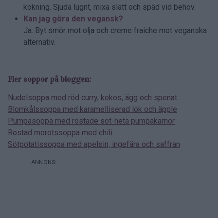
kokning. Sjuda lugnt, mixa slätt och späd vid behov.
Kan jag göra den vegansk?
Ja. Byt smör mot olja och creme fraiche mot veganska
alternativ.
Fler soppor på bloggen:
Nudelsoppa med röd curry, kokos, ägg och spenat
Blomkåls­soppa med karamelliserad lök och äpple
Pumpasoppa med rostade söt-heta pumpakärnor
Rostad morotssoppa med chili
Sötpotatis­soppa med apelsin, ingefära och saffran