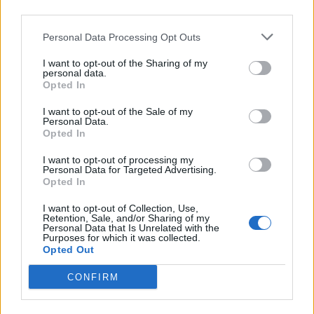
third parties.
Personal Data Processing Opt Outs
Potatis- och purjolökssoppa med limeblad
är en krämig
och smakrik soppa där klassisk potatis och mild purjo
I want to opt-out of the Sharing of my
personal data.
möter friska kaffirlimeblad. Den aromatiska citrussmaken
Opted In
ger en modern twist på traditionell potatis- och purjosoppa
och lyfter rätten till en ny nivå. Soppan är enkel att laga,
I want to opt-out of the Sale of my
Personal Data.
vegetarisk och passar perfekt som både förrätt och lätt
Opted In
huvudrätt. Ett utmärkt recept för dig som söker en
värmande, krämig soppa med spännande smak.
I want to opt-out of processing my
Personal Data for Targeted Advertising.
Opted In
I want to opt-out of Collection, Use,
Retention, Sale, and/or Sharing of my
Personal Data that Is Unrelated with the
Purposes for which it was collected.
Opted Out
CONFIRM