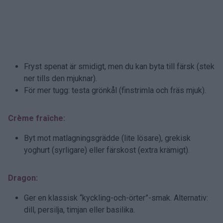
Fryst spenat är smidigt, men du kan byta till färsk (stek
ner tills den mjuknar).
För mer tugg: testa grönkål (finstrimla och fräs mjuk).
Crème fraîche:
Byt mot matlagningsgrädde (lite lösare), grekisk
yoghurt (syrligare) eller färskost (extra krämigt).
Dragon:
Ger en klassisk “kyckling-och-örter”-smak. Alternativ:
dill, persilja, timjan eller basilika.