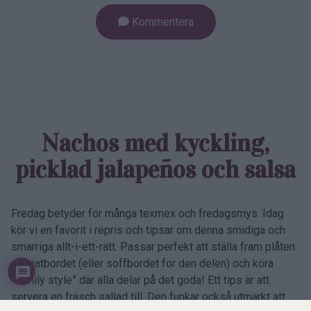
Kommentera
Nachos med kyckling,
picklad jalapeños och salsa
Fredag betyder för många texmex och fredagsmys. Idag
kör vi en favorit i repris och tipsar om denna smidiga och
smarriga allt-i-ett-rätt. Passar perfekt att ställa fram plåten
på matbordet (eller soffbordet för den delen) och köra
”family style” där alla delar på det goda! Ett tips är att
servera en fräsch sallad till. Den funkar också utmärkt att