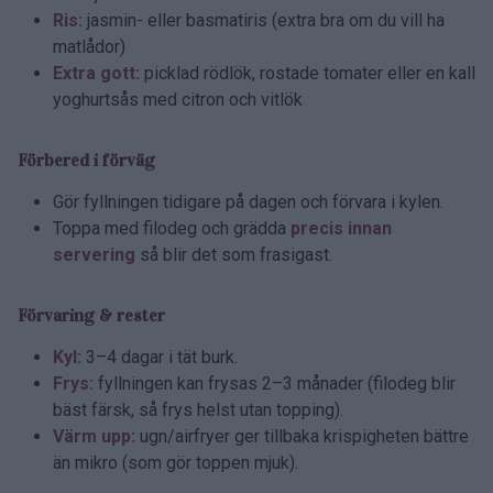
Ris:
jasmin- eller basmatiris (extra bra om du vill ha
matlådor)
Extra gott:
picklad rödlök, rostade tomater eller en kall
yoghurtsås med citron och vitlök
Förbered i förväg
Gör fyllningen tidigare på dagen och förvara i kylen.
Toppa med filodeg och grädda
precis innan
servering
så blir det som frasigast.
Förvaring & rester
Kyl:
3–4 dagar i tät burk.
Frys:
fyllningen kan frysas 2–3 månader (filodeg blir
bäst färsk, så frys helst utan topping).
Värm upp:
ugn/airfryer ger tillbaka krispigheten bättre
än mikro (som gör toppen mjuk).