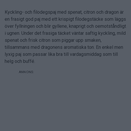
Kyckling- och filodegspaj med spenat, citron och dragon är
en frasigt god paj med ett krispigt filodegstäcke som läggs
över fyllningen och blir gyllene, knaprigt och oemotståndligt
i ugnen. Under det frasiga täcket väntar saftig kyckling, mild
spenat och frisk citron som piggar upp smaken,
tillsammans med dragonens aromatiska ton. En enkel men
lyxig paj som passar lika bra till vardagsmiddag som till
helg och buffé.