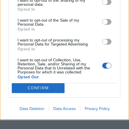
Grädda i ugnen i ca 20 minuter. Om degen börjar få för
I want to opt-out of the Sharing of my
personal data.
mycket färg, täck med folie.
Opted In
Servera direkt.
I want to opt-out of the Sale of my
Personal Data.
Opted In
0
26 JANUARI 2026
I want to opt-out of processing my
Personal Data for Targeted Advertising.
Opted In
I want to opt-out of Collection, Use,
Retention, Sale, and/or Sharing of my
Personal Data that Is Unrelated with the
Purposes for which it was collected.
Opted Out
CONFIRM
Data Deletion
Data Access
Privacy Policy