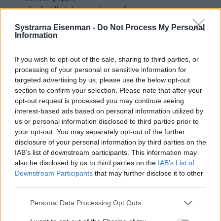
olivolja till stekning och pensling
150 – 200 g filodeg
Systrarna Eisenman -
Do Not Process My Personal
Information
Gör så här:
If you wish to opt-out of the sale, sharing to third parties, or
Värm ugnen till 200 grader.
processing of your personal or sensitive information for
Strimla kycklingen.
targeted advertising by us, please use the below opt-out
section to confirm your selection. Please note that after your
Fräs lök och vitlök i lite olja i några minuter. Tillsätt
opt-out request is processed you may continue seeing
spenaten och fräs till den har tinat.
interest-based ads based on personal information utilized by
Tillsätt buljong, gröna ärtor, senap, citronskal och
us or personal information disclosed to third parties prior to
dragon.
your opt-out. You may separately opt-out of the further
Koka upp och låt puttra i ca 5 minuter.
disclosure of your personal information by third parties on the
Blanda ner crème fraîche.
IAB’s list of downstream participants. This information may
Tillsätt kycklingen, rör ihop och smaka av med salt och
also be disclosed by us to third parties on the
IAB’s List of
Downstream Participants
that may further disclose it to other
peppar. Häll upp i en form.
third parties.
Ta filodegsarken, skrynkla ihop och lägg ovanpå
kycklingröran.
Personal Data Processing Opt Outs
Pensla degen med lite olja.