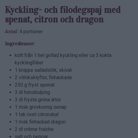
Kyckling- och filodegs­paj med
spenat, citron och dragon
Antal:
4 portioner
Ingredienser:
kött från 1 hel grillad kyckling eller ca 3 kokta
kycklingfiléer
1 knippe salladslök, skivat
2 vitlöksklyftor, finhackade
250 g fryst spenat
3 dl hönsbuljong
3 dl frysta gröna ärtor
1 msk grovkornig senap
1 tsk rivet citronskal
1 msk finhackad dragon
2 dl crème fraîche
salt och peppar