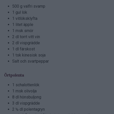
500 g valfri svamp
1 gul lök
1 vitlöksklyfta
1 litet äpple
1 msk smör
2 dl torrt vitt vin
2 dl vispgrädde
1 dl färskost
1 tsk kinesisk soja
Salt och svartpeppar
Örtpolenta
1 schalottenlök
1 msk olivolja
8 dl hönsbuljong
3 dl vispgrädde
2 ½ dl polentagryn