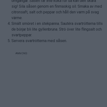
flingsalt och svartpeppar
Beurre blanc
125 g osaltat smör, kylskåpskallt
1/2 schalottenlök
2 msk vitvinsvinäger
2 msk vitt vin
1/2 tsk pressad citronsaft
ca ¼ tsk salt
en nypa vitpeppar
Gör så här:
Skala och skär svartrötterna i mindre bitar, ca 10 cm
långa. Lägg ner i en kastrull tillsammans med vatten,
salt, lagerblad och vitpepparkorn. Låt koka upp och
sedan sjuda i ca 10 minuter, eller tills rötterna börjar
precis bli lite mjuka. Häll av vattnet. Låt svartrötterna
ånga av några minuter.
Beurre blanc: Skär smöret till såsen i mindre bitar.