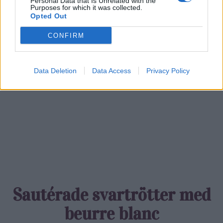
Personal Data that Is Unrelated with the
Purposes for which it was collected.
Opted Out
CONFIRM
0
COMMENTS
Data Deletion
Data Access
Privacy Policy
Sautérade svartrötter med
beurre blanc