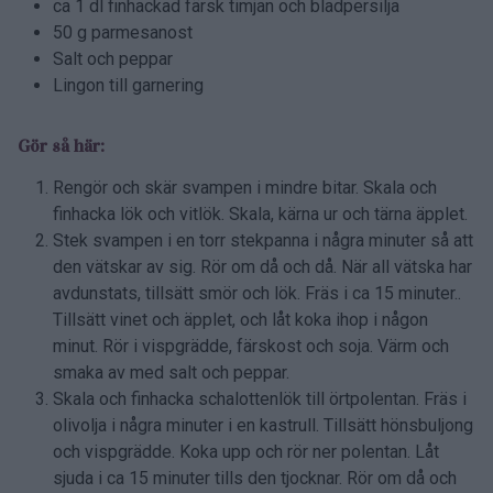
ca 1 dl finhackad färsk timjan och bladpersilja
50 g parmesanost
Salt och peppar
Lingon till garnering
Gör så här:
Rengör och skär svampen i mindre bitar. Skala och
finhacka lök och vitlök. Skala, kärna ur och tärna äpplet.
Stek svampen i en torr stekpanna i några minuter så att
den vätskar av sig. Rör om då och då. När all vätska har
avdunstats, tillsätt smör och lök. Fräs i ca 15 minuter..
Tillsätt vinet och äpplet, och låt koka ihop i någon
minut. Rör i vispgrädde, färskost och soja. Värm och
smaka av med salt och peppar.
Skala och finhacka schalottenlök till örtpolentan. Fräs i
olivolja i några minuter i en kastrull. Tillsätt hönsbuljong
och vispgrädde. Koka upp och rör ner polentan. Låt
sjuda i ca 15 minuter tills den tjocknar. Rör om då och