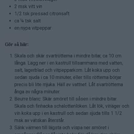
Foto: Helen Pe
Sautérade svartrötter med
buerre blanc
Tid:
ca 40 minuter
Antal:
4 – 6 portioner
Ingredienser:
ca 750 g svartrötter
1 liter vatten
2 tsk salt
1 lagerblad
3 vitpepparkorn
25 g smör