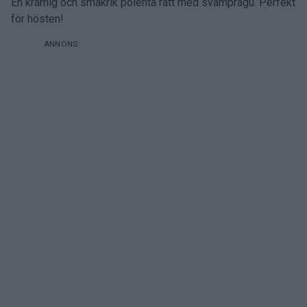
En krämig och smakrik polenta rätt med svampragú. Perfekt
för hösten!