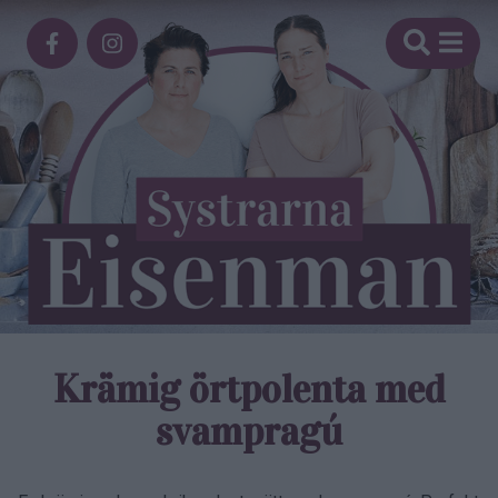
Krämig örtpolenta med
svampragú