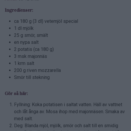
Ingredienser:
ca 180 g (3 dl) vetemjöl special
1 dl mjölk
25 g smör, smält
en nypa salt
2 potatis (ca 180 g)
3 msk majonnäs
1 krm salt
200 g riven mozzarella
Smör till stekning
Gör så här:
Fyllning: Koka potatisen i saltat vatten. Häll av vattnet
och låt ånga av. Mosa ihop med majonnäsen. Smaka av
med salt.
Deg: Blanda mjöl, mjölk, smör och salt till en smidig