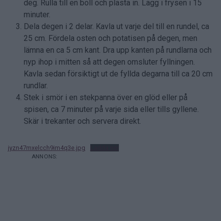
deg. Rulla till en boll och plasta in. Lägg i frysen i 15
minuter.
Dela degen i 2 delar. Kavla ut varje del till en rundel, ca
25 cm. Fördela osten och potatisen på degen, men
lämna en ca 5 cm kant. Dra upp kanten på rundlarna och
nyp ihop i mitten så att degen omsluter fyllningen.
Kavla sedan försiktigt ut de fyllda degarna till ca 20 cm
rundlar.
Stek i smör i en stekpanna över en glöd eller på
spisen, ca 7 minuter på varje sida eller tills gyllene.
Skär i trekanter och servera direkt.
jyzn47mxelcch9im4q3e.jpg
Ladda ner