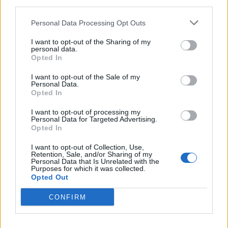
third parties.
0
COMMENTS
Personal Data Processing Opt Outs
I want to opt-out of the Sharing of my
personal data.
Opted In
I want to opt-out of the Sale of my
Personal Data.
Opted In
I want to opt-out of processing my
Personal Data for Targeted Advertising.
Opted In
I want to opt-out of Collection, Use,
Potatis- och ostfyllt bröd
Retention, Sale, and/or Sharing of my
Personal Data that Is Unrelated with the
Purposes for which it was collected.
Opted Out
Dessa goda ost- och potatisfyllda bröd gräddas direkt
CONFIRM
i stekpanna – extra härligt över öppen eld!
Med krämig
ost, mjuk potatisfyllning och en gyllene, frasig yta blir de
perfekta som campfire-mat, utflyktslunch eller ett snabbt