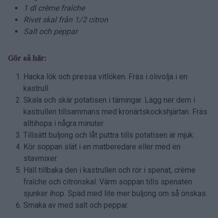
1 dl crème fraîche
Rivet skal från 1/2 citron
Salt och peppar
Gör så här:
Hacka lök och pressa vitlöken. Fräs i olivolja i en
kastrull.
Skala och skär potatisen i tärningar. Lägg ner dem i
kastrullen tillsammans med kronärtskockshjärtan. Fräs
alltihopa i några minuter.
Tillsätt buljong och låt puttra tills potatisen är mjuk.
Kör soppan slät i en matberedare eller med en
stavmixer.
Häll tillbaka den i kastrullen och rör i spenat, crème
fraîche och citronskal. Värm soppan tills spenaten
sjunker ihop. Späd med lite mer buljong om så önskas.
Smaka av med salt och peppar.