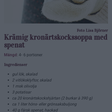
Foto Lisa Björner
Krämig kronärtskockssoppa med
spenat
Mängd:
4- 6 portioner
Ingredienser
gul lök, skalad
2 vitlöksklyftor, skalad
1 msk olivolja
3 potatisar
ca 20 kronärtskockshjärtan (2 burkar à 390 g)
ca 1 liter höns- eller grönsaksbuljong
40 g färsk spenat, hackad