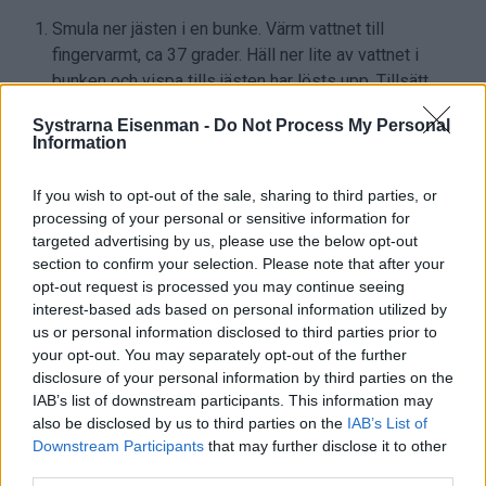
Smula ner jästen i en bunke. Värm vattnet till
fingervarmt, ca 37 grader. Häll ner lite av vattnet i
bunken och vispa tills jästen har lösts upp. Tillsätt
sedan resten av vattnet. Tillsätt saltet och sedan ca 4
Systrarna Eisenman -
Do Not Process My Personal
dl vetemjöl. Knåda degen till en smidig deg, för hand
Information
eller i en köksassistent. Tillsätt eventuellt mer mjöl om
degen är för kladdig. Täck degen med en kökshandduk
If you wish to opt-out of the sale, sharing to third parties, or
och låt jäsa i ca 1 timme. Ställ den sedan i kylen i 30
processing of your personal or sensitive information for
minuter.
targeted advertising by us, please use the below opt-out
Mjöla en bakbord. Lägg smöret på bordet och strö över
section to confirm your selection. Please note that after your
opt-out request is processed you may continue seeing
lite mjöl. Banka smöret med en kavel. Fortsätt att banka
interest-based ads based on personal information utilized by
på smöret tills den har mjuknat, är formbar och går att
us or personal information disclosed to third parties prior to
vika. Banka sedan på smöret tills du har en tunn
your opt-out. You may separately opt-out of the further
rektangel, ca 12 x 24 cm. Lägg smöret på en plåt täckt
disclosure of your personal information by third parties on the
med bakplåtspapper och ställ i kylen (i max 15
IAB’s list of downstream participants. This information may
minuter).
also be disclosed by us to third parties on the
IAB’s List of
Mjöla bakbordet och kavla ut degen till en rektangel, ca
Downstream Participants
that may further disclose it to other
third parties.
30 x 60 cm. Lägg smöret i mitten på degen (med