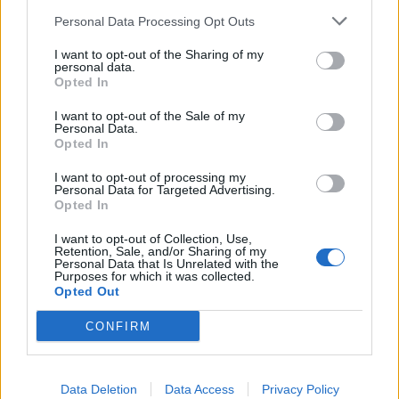
kortsidan mot degens långsida). Vik degen i ett
Personal Data Processing Opt Outs
treslag. Dvs vik in den ena kortsidan av degen över
smöret för att sedan vika över den andra kortsidan.
I want to opt-out of the Sharing of my
personal data.
(Ungefär som du viker ett brev). Kavla försiktigt för att
Opted In
pressa ihop degen med smöret och vik sedan igen i
ett treslag. Lägg degen så att kortsidan är vänd mot
I want to opt-out of the Sale of my
Personal Data.
dig. Kavla försiktigt ut degen till en rektangel, ca 30 x
Opted In
60 cm. Vik ett treslag. Vänd degen igen så att kortsidan
I want to opt-out of processing my
är vänd mot dig och kavla ytterligare en gång till 30 x
Personal Data for Targeted Advertising.
60 cm. Vik ett treslag igen. Lägg degen på en plåt täckt
Opted In
med bakplåtspapper. Täck med plastfolie och ställ in i
I want to opt-out of Collection, Use,
kylen i 30 minuter.
Retention, Sale, and/or Sharing of my
Personal Data that Is Unrelated with the
Ta ut degen. Kavla och vik degen 2 ggr på samma vis
Purposes for which it was collected.
som förra gången MEN denna gång strö ut socker på
Opted Out
degen innan både gångerna innan den viks (kavla lite
CONFIRM
på sockret så det fastnar på degen innan du viker).
Lägg degen på en plåt täckt med bakplåtspapper. Täck
med plastfolie och ställ in i kylen i 30 minuter.
Data Deletion
Data Access
Privacy Policy
Smöra en muffinsplåt. Strö lite socker på bakbordet.