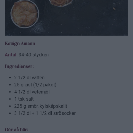
Kouign Amann
Antal:
34-40 stycken
Ingredienser:
2 1/2 dl vatten
25 g jäst (1/2 paket)
4 1/2 dl vetemjöl
1 tsk salt
225 g smör, kylskåpskallt
3 1/2 dl + 1 1/2 dl strösocker
Gör så här: