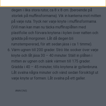
Kavla ut degen till en rektangel, ca 1/2 cm tjock. Skär
degen i lika stora rutor, ca 8 x 8 cm. (beroende på
storlek på muffinsformarna). Vik in kanterna mot mitten
på varje ruta. Tryck ner varje knyte i muffinsformarna.
(Vill man kan man nu täcka muffinsplåten med
plastfolie och förvara knytena i kylen över natten och
grädda på morgonen. Låt då degen bli
rumstempererad, för att sedan jäsa i ca 1 timme).
Värm ugnen till 200 grader. Strö lite socker över varje
knyte och låt jäsa 30 – 40 minuter. Ställ in plåten i
mitten av ugnen och sänk värmen till 175 grader.
Grädda i 40 – 45 minuter, tills knytena är gyllenbruna.
Låt svalna några minuter och vänd sedan försiktigt ut
varje knyte ur formen. Låt svalna på ett galler.