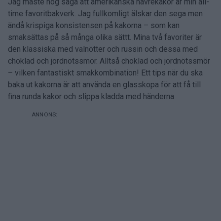
Jag måste nog säga att amerikanska havrekakor är min all-
time favoritbakverk. Jag fullkomligt älskar den sega men
ändå krispiga konsistensen på kakorna – som kan
smaksättas på så många olika sättt. Mina två favoriter är
den klassiska med valnötter och russin och dessa med
choklad och jordnötssmör. Alltså choklad och jordnötssmör
– vilken fantastiskt smakkombination! Ett tips när du ska
baka ut kakorna är att använda en glasskopa för att få till
fina runda kakor och slippa kladda med händerna