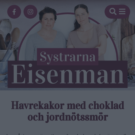
Havrekakor med choklad
och jordnöts­smör