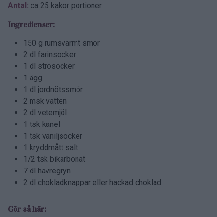
Antal:
ca 25 kakor portioner
Ingredienser:
150 g rumsvarmt smör
2 dl farinsocker
1 dl strösocker
1 ägg
1 dl jordnötssmör
2 msk vatten
2 dl vetemjöl
1 tsk kanel
1 tsk vaniljsocker
1 kryddmått salt
1/2 tsk bikarbonat
7 dl havregryn
2 dl chokladknappar eller hackad choklad
Gör så här: