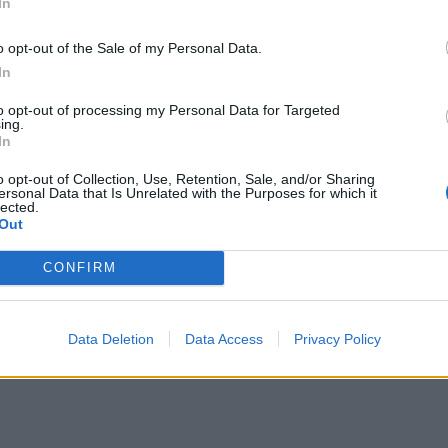
In
o opt-out of the Sale of my Personal Data.
In
to opt-out of processing my Personal Data for Targeted
ing.
In
o opt-out of Collection, Use, Retention, Sale, and/or Sharing
ersonal Data that Is Unrelated with the Purposes for which it
lected.
Out
CONFIRM
Data Deletion
Data Access
Privacy Policy