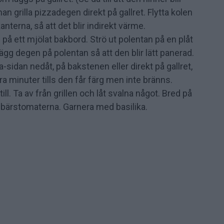
man grilla pizzadegen direkt på gallret. Flytta kolen
 kanterna, så att det blir indirekt värme.
) på ett mjölat bakbord. Strö ut polentan på en plåt
gg degen på polentan så att den blir lätt panerad.
sidan nedåt, på bakstenen eller direkt på gallret,
gra minuter tills den får färg men inte bränns.
till. Ta av från grillen och låt svalna något. Bred på
sbärstomaterna. Garnera med basilika.