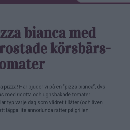
izza bianca med
 rostade körsbärs­
tomater
la pizza! Här bjuder vi på en ”pizza bianca”, dvs
pas med ricotta och ugnsbakade tomater.
r typ varje dag som vädret tillåter (och även
att lägga lite annorlunda rätter på grillen.