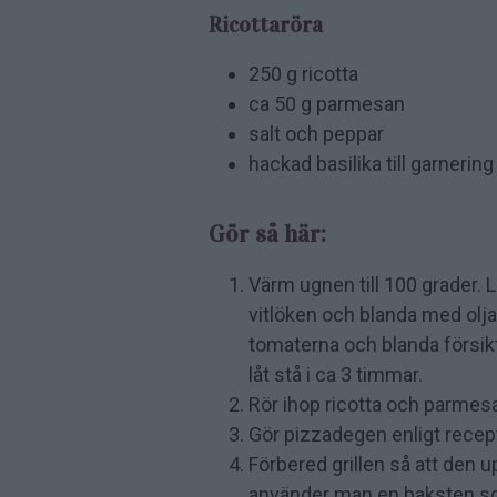
Ricottaröra
250 g ricotta
ca 50 g parmesan
salt och peppar
hackad basilika till garnering
Gör så här:
Värm ugnen till 100 grader. 
vitlöken och blanda med olja,
tomaterna och blanda försikti
låt stå i ca 3 timmar.
Rör ihop ricotta och parmes
Gör pizzadegen enligt recept
Förbered grillen så att den 
använder man en baksten som l