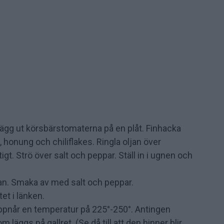
Lägg ut körsbärstomaterna på en plåt. Finhacka
 honung och chiliflakes. Ringla oljan över
gt. Strö över salt och peppar. Ställ in i ugnen och
an. Smaka av med salt och peppar.
et i länken.
uppnår en temperatur på 225°-250°. Antingen
äggs på gallret. (Se då till att den hinner blir