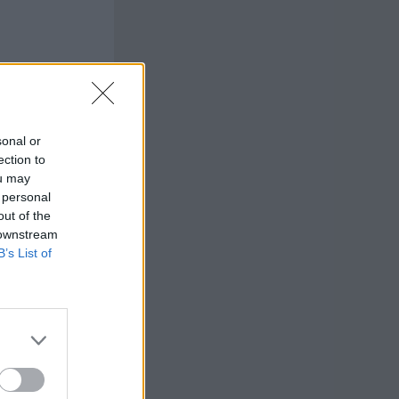
sonal or
ection to
ou may
 personal
out of the
 downstream
B’s List of