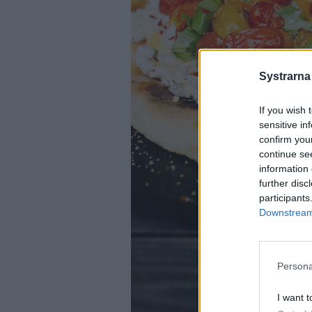
Systrarna
If you wish 
sensitive in
confirm you
continue se
information 
further disc
participants
Downstream 
Persona
I want t