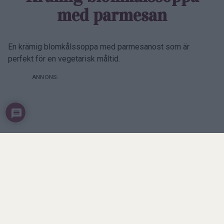
med parmesan
En krämig blomkålssoppa med parmesanost som är
perfekt för en vegetarisk måltid.