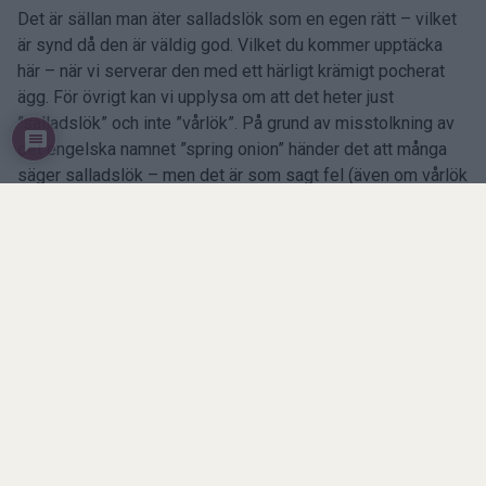
Det är sällan man äter salladslök som en egen rätt – vilket
är synd då den är väldig god. Vilket du kommer upptäcka
här – när vi serverar den med ett härligt krämigt pocherat
ägg. För övrigt kan vi upplysa om att det heter just
”salladslök” och inte ”vårlök”. På grund av misstolkning av
det engelska namnet ”spring onion” händer det att många
säger salladslök – men det är som sagt fel (även om vårlök
kanske låter trevligare…).