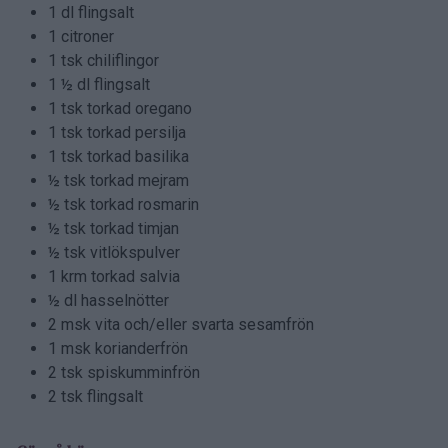
1 dl flingsalt
1 citroner
1 tsk chiliflingor
1 ½ dl flingsalt
1 tsk torkad oregano
1 tsk torkad persilja
1 tsk torkad basilika
½ tsk torkad mejram
½ tsk torkad rosmarin
½ tsk torkad timjan
½ tsk vitlökspulver
1 krm torkad salvia
½ dl hasselnötter
2 msk vita och/eller svarta sesamfrön
1 msk korianderfrön
2 tsk spiskumminfrön
2 tsk flingsalt