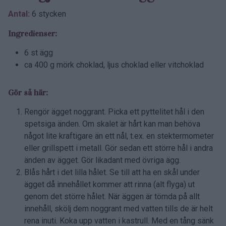
Antal:
6 stycken
Ingredienser:
6 st ägg
ca 400 g mörk choklad, ljus choklad eller vitchoklad
Gör så här:
Rengör ägget noggrant. Picka ett pyttelitet hål i den
spetsiga änden. Om skalet är hårt kan man behöva
något lite kraftigare än ett nål, t.ex. en stektermometer
eller grillspett i metall. Gör sedan ett större hål i andra
änden av ägget. Gör likadant med övriga ägg.
Blås hårt i det lilla hålet. Se till att ha en skål under
ägget då innehållet kommer att rinna (alt flyga) ut
genom det större hålet. När äggen är tömda på allt
innehåll, skölj dem noggrant med vatten tills de är helt
rena inuti. Koka upp vatten i kastrull. Med en tång sänk