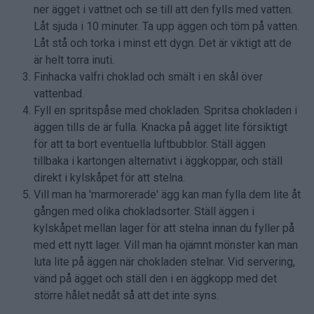
ner ägget i vattnet och se till att den fylls med vatten.
Låt sjuda i 10 minuter. Ta upp äggen och töm på vatten.
Låt stå och torka i minst ett dygn. Det är viktigt att de
är helt torra inuti.
Finhacka valfri choklad och smält i en skål över
vattenbad.
Fyll en spritspåse med chokladen. Spritsa chokladen i
äggen tills de är fulla. Knacka på ägget lite försiktigt
för att ta bort eventuella luftbubblor. Ställ äggen
tillbaka i kartongen alternativt i äggkoppar, och ställ
direkt i kylskåpet för att stelna.
Vill man ha 'marmorerade' ägg kan man fylla dem lite åt
gången med olika chokladsorter. Ställ äggen i
kylskåpet mellan lager för att stelna innan du fyller på
med ett nytt lager. Vill man ha ojämnt mönster kan man
luta lite på äggen när chokladen stelnar. Vid servering,
vänd på ägget och ställ den i en äggkopp med det
större hålet nedåt så att det inte syns.