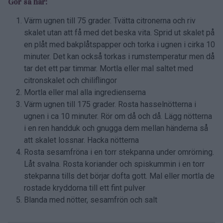
Gör så här:
Värm ugnen till 75 grader. Tvätta citronerna och riv
skalet utan att få med det beska vita. Sprid ut skalet på
en plåt med bakplåtspapper och torka i ugnen i cirka 10
minuter. Det kan också torkas i rumstemperatur men då
tar det ett par timmar. Mortla eller mal saltet med
citronskalet och chiliflingor
Mortla eller mal alla ingredienserna
Värm ugnen till 175 grader. Rosta hasselnötterna i
ugnen i ca 10 minuter. Rör om då och då. Lägg nötterna
i en ren handduk och gnugga dem mellan händerna så
att skalet lossnar. Hacka nötterna
Rosta sesamfröna i en torr stekpanna under omrörning.
Låt svalna. Rosta koriander och spiskummin i en torr
stekpanna tills det börjar dofta gott. Mal eller mortla de
rostade kryddorna till ett fint pulver
Blanda med nötter, sesamfrön och salt