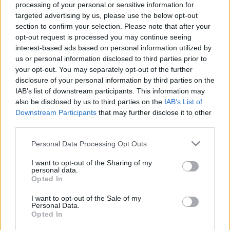
processing of your personal or sensitive information for
targeted advertising by us, please use the below opt-out
0
COMMENTS
section to confirm your selection. Please note that after your
opt-out request is processed you may continue seeing
interest-based ads based on personal information utilized by
us or personal information disclosed to third parties prior to
your opt-out. You may separately opt-out of the further
disclosure of your personal information by third parties on the
IAB’s list of downstream participants. This information may
also be disclosed by us to third parties on the
IAB’s List of
Downstream Participants
that may further disclose it to other
third parties.
Personal Data Processing Opt Outs
I want to opt-out of the Sharing of my
Hemgjorda chokladägg
personal data.
Opted In
I want to opt-out of the Sale of my
Personal Data.
Att bjuda på hemgjorda chokladägg till påsk är en både
Opted In
lekfull och uppskattad överraskning. Fyll dem med något