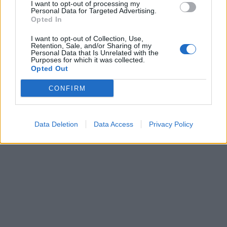
riktigt gott och låt fantasin styra – det här är dessutom ett
I want to opt-out of processing my
Personal Data for Targeted Advertising.
perfekt litet köksprojekt att göra tillsammans med barnen.
Opted In
Välj gärna choklad av riktigt god kvalitet, det gör hela
I want to opt-out of Collection, Use,
skillnaden.
Retention, Sale, and/or Sharing of my
Personal Data that Is Unrelated with the
Purposes for which it was collected.
Opted Out
CONFIRM
Data Deletion
Data Access
Privacy Policy